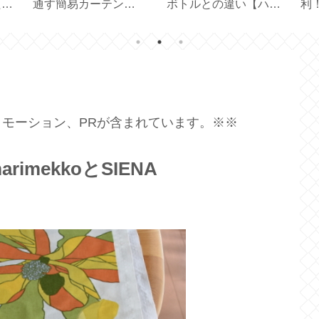
た
通す簡易カーテン
ボトルとの違い【ハリ
利
夏】
【marimekko ハンドメ
オ フィルターインボト
ー
イド】
ル】
）
モーション、PRが含まれています。※※
mekkoとSIENA