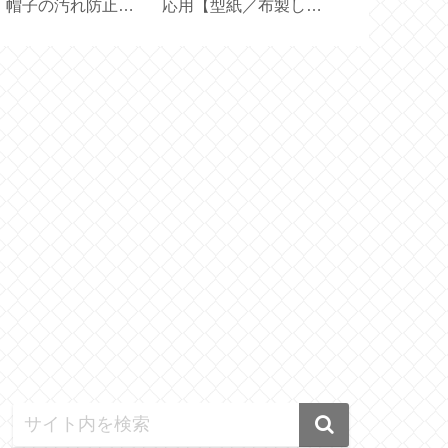
！帽子の汚れ防止テ
応用【型紙／布製しお
た！日本版と
プ
り付きカバー／文庫本
は？【 OXIC
カバー／ハンドメイ
ド】