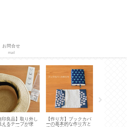
お問合せ
mail
無印良品】取り外し
【作り方】ブックカバ
【オキシクリ
洗えるテープが便
ーの基本的な作り方と
メリカ版使っ