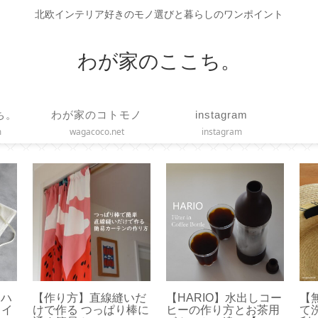
北欧インテリア好きのモノ選びと暮らしのワンポイント
わが家のここち。
ち。
わが家のコトモノ
instagram
m
wagacoco.net
instagram
】ハ
【作り方】直線縫いだ
【HARIO】水出しコー
【
ェイ
けで作る つっぱり棒に
ヒーの作り方とお茶用
て