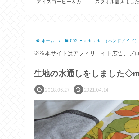
5cm 横長一枚
アイスコーヒー＆カフ
スタオル届きまし
作る【ハンド
ェオレ【アルファベッ
【プレゼント2026
ト製氷皿】
ホーム
002 Handmade （ハンドメイド
※※本サイトはアフィリエイト広告、プロ
生地の水通しをしました◇mari
2018.06.27
2021.04.14