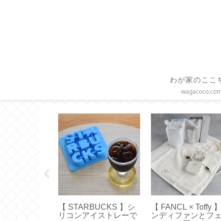
わが家のここ
wagacoco.co
】ファスナー
【 STARBUCKS 】シ
【 FANCL × Toffy 
ションカバー
リコンアイストレーで
ンディファンとフ