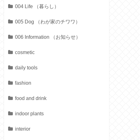
004 Life （暮らし）
005 Dog （わが家のチワワ）
006 Information （お知らせ）
cosmetic
daily tools
fashion
food and drink
indoor plants
interior