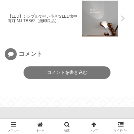
【LED】シンプルで軽い小さなLED懐中
電灯 MJ‐TBS62【無印良品】
コメント
コメントを書き込む
わが家のここち。
メニュー
ホーム
検索
トップ
サイドバー
© 2013 わが家のここち。.