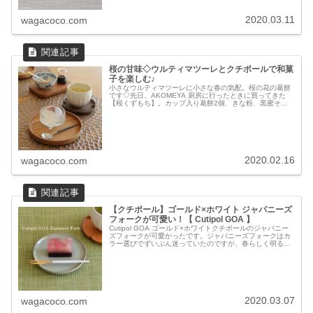
2020.03.11
wagacoco.com
桜の甘味◇ウルティマツーレとクチポールで和菓
子を楽しむ♪
小さなウルティマツーレに小さな春の気配。桜の花の葛餅
です♡先日、AKOMEYA 厨房に行ったときに買ってきた
【桜くずもち】。カップ入り葛餅2個、きな粉、黒蜜それ
ぞれ1袋がセット。さくら塩漬けの入った桜くずもちを小
さなウルティマツーレに開けて...
2020.02.16
wagacoco.com
【クチポール】ゴールド×ホワイト ジャパニーズ
フォークが可愛い！【 Cutipol GOA 】
Cutipol GOA ゴールド×ホワイトクチポールのジャパニー
ズフォークが可愛かったです。ジャパニーズフォークはカ
ラー選びでずいぶん迷っていたのですが、春らしく明るい
色。ゴールド×ホワイトをディナーセットと一緒に購入し
ました。クチポール ...
2020.03.07
wagacoco.com