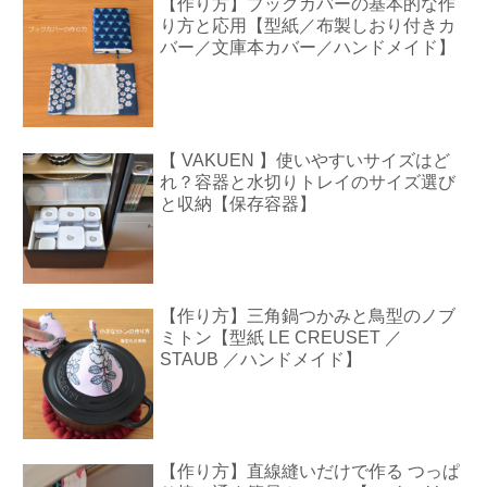
【作り方】ブックカバーの基本的な作
り方と応用【型紙／布製しおり付きカ
バー／文庫本カバー／ハンドメイド】
【 VAKUEN 】使いやすいサイズはど
れ？容器と水切りトレイのサイズ選び
と収納【保存容器】
【作り方】三角鍋つかみと鳥型のノブ
ミトン【型紙 LE CREUSET ／
STAUB ／ハンドメイド】
【作り方】直線縫いだけで作る つっぱ