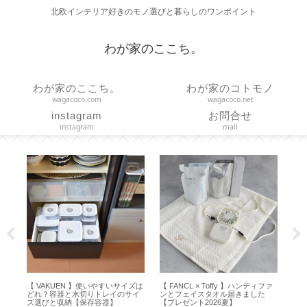
北欧インテリア好きのモノ選びと暮らしのワンポイント
わが家のここち。
わが家のここち。
わが家のコトモノ
wagacoco.com
wagacoco.net
instagram
お問合せ
instagram
mail
【 VAKUEN 】使いやすいサイズは
【 FANCL × Toffy 】ハンディファ
【バ
い
どれ？容器と水切りトレイのサイ
ンとフェイスタオル届きました
ょう
ズ選びと収納【保存容器】
【プレゼント2026夏】
ル軽量