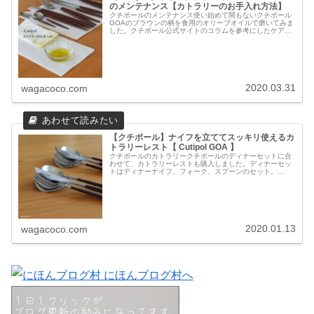
のメンテナンス【カトラリーのお手入れ方法】
クチポールのメンテナンス使い始めて間もないクチポール
GOAのブラウンの柄を食用のオリーブオイルで磨いてみま
した。クチポール公式サイトのコラムを参考にしたケア方
法です。クチポール製品のケア方法・柄の樹脂部分にオリ
ーブオイルを塗りこむというも...
2020.03.31
wagacoco.com
【クチポール】ナイフを立ててスッキリ使えるカ
トラリーレスト【 Cutipol GOA 】
クチポールのカトラリークチポールのディナーセットに合
わせて、カトラリーレストも購入しました。ディナーセッ
トはディナーナイフ、フォーク、スプーンのセット。
Cutipol GOA シルバー×ブラウンです。クチポール Cutipol
GOA（ゴア...
2020.01.13
wagacoco.com