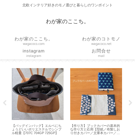
北欧インテリア好きのモノ選びと暮らしのワンポイント
わが家のここち。
わが家のここち。
わが家のコトモノ
wagacoco.com
wagacoco.net
instagram
お問合せ
instagram
mail
基本的
【 STARBUCKS 】シリコンアイス
【 VAKUEN 】使いやすいサイズは
製しお
トレーでアイスコーヒー＆カフェ
どれ？容器と水切りトレイのサイ
ー／ハ
オレ【アルファベット製氷皿】
ズ選びと収納【保存容器】