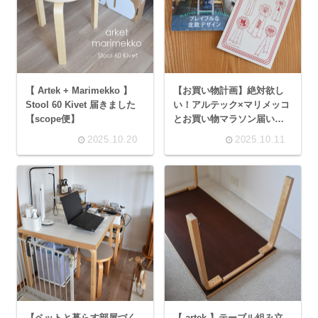
【 Artek + Marimekko 】
【お買い物計画】絶対欲し
Stool 60 Kivet 届きました
い！アルテック×マリメッコ
【scope便】
とお買い物マラソン届いた
もの【2025年10月】
2025.10.20
2025.10.11
【ペットと暮らす部屋づく
【 artek 】テーブル組み立