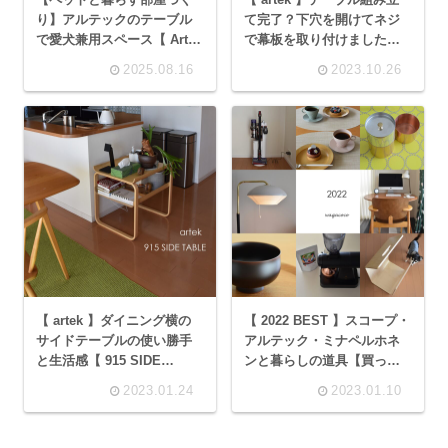
り】アルテックのテーブル
て完了？下穴を開けてネジ
で愛犬兼用スペース【 Artek
で幕板を取り付けました【
81C 】
81A 】
2025.08.16
2023.10.26
【 artek 】ダイニング横の
【 2022 BEST 】スコープ・
サイドテーブルの使い勝手
アルテック・ミナペルホネ
と生活感【 915 SIDE
ンと暮らしの道具【買って
TABLE 】
良かったもの】
2023.01.24
2023.01.10