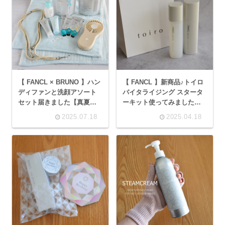
【 FANCL × BRUNO 】ハン
【 FANCL 】新商品♪トイロ
ディファンと洗顔アソート
バイタライジング スタータ
セット届きました【真夏の
ーキット使ってみました
フェア】
【toiro】
2025.07.18
2025.04.18