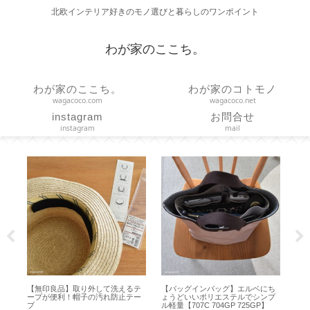
北欧インテリア好きのモノ選びと暮らしのワンポイント
わが家のここち。
わが家のここち。
わが家のコトモノ
wagacoco.com
wagacoco.net
instagram
お問合せ
instagram
mail
にち
【作り方】直線縫いだけで作る つ
【 FANCL 】ツモリチサト コラボ
【 
ンプ
っぱり棒に通す簡易カーテン
の保冷バッグと保冷ボトルが可愛
デ
】
【marimekko ハンドメイド】
い♪【ご愛顧感謝キャンペーン】
バ