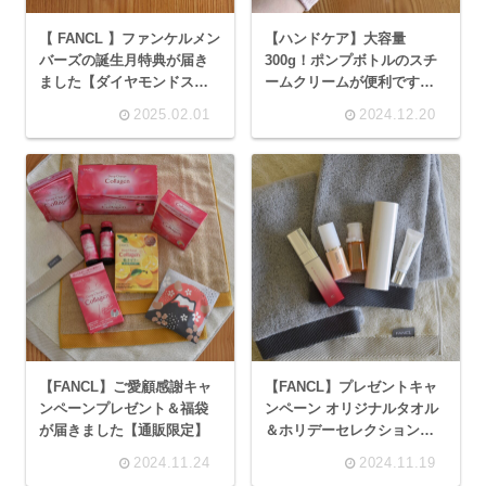
【 FANCL 】ファンケルメン
【ハンドケア】大容量
バーズの誕生月特典が届き
300g！ポンプボトルのスチ
ました【ダイヤモンドステ
ームクリームが便利です
ージ】
【STEAMCREAM】
2025.02.01
2024.12.20
【FANCL】ご愛顧感謝キャ
【FANCL】プレゼントキャ
ンペーンプレゼント＆福袋
ンペーン オリジナルタオル
が届きました【通販限定】
＆ホリデーセレクション
2024【店舗限定】
2024.11.24
2024.11.19