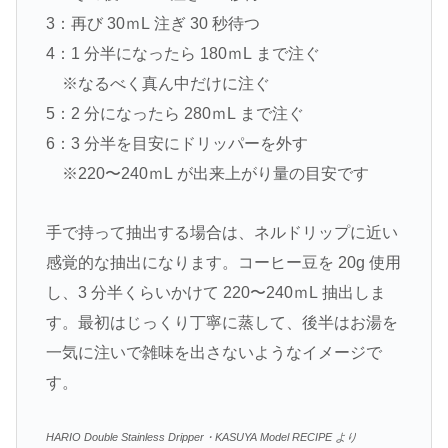
3：再び 30ｍL 注ぎ 30 秒待つ
4：1 分半になったら 180ｍL まで注ぐ
※なるべく真ん中だけに注ぐ
5：2 分になったら 280ｍL まで注ぐ
6：3 分半を⽬安にドリッパーを外す
※220〜240ｍL が出来上がり量の⽬安です
⼿で持って抽出する場合は、ネルドリップに近い
感覚的な抽出になります。コーヒー⾖を 20g 使⽤
し、3 分半くらいかけて 220〜240ｍL 抽出しま
す。最初はじっくり丁寧に蒸して、後半はお湯を
⼀気に注いで雑味を出さないようなイメージで
す。
HARIO Double Stainless Dripper・KASUYA Model RECIPE より