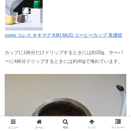
cores コレス キキマグ KIKI MUG コーヒーカップ 美濃焼
カップに1杯分だけドリップするときには約20g、サーバ
ーに4杯分ドリップするときには約40gで淹れています。
メニュー
ホーム
検索
トップ
サイドバー