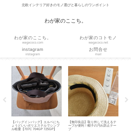
北欧インテリア好きのモノ選びと暮らしのワンポイント
わが家のここち。
わが家のここち。
わが家のコトモノ
wagacoco.com
wagacoco.net
instagram
お問合せ
instagram
mail
バッグインバッグ】エルベにち
【無印良品】取り外して洗えるテ
【 VAKUEN
うどいいポリエステルでシンプ
ープが便利！帽子の汚れ防止テー
どれ？容器と水
量【707C 704GP 725GP】
プ
ズ選びと収納【