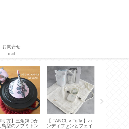
お問合せ
mail
バッグインバッグ】
【 Diptyque 】お誕生
【 STARBU
ルベにちょうどいい
日限定特典キャンドル
マトラ マサ 