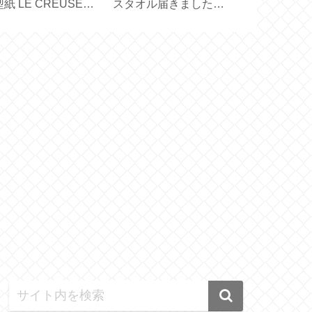
リエステルでシンプ
届きました【 Figuier
どれを選ぶ？
量【707C 704GP
70ｇ 】
バックス創業
5GP】