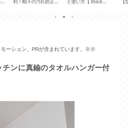
い
器と水切りトレイのサ
ボトルとの違い【ハリ
ポ
 】
イズ選びと収納【保存
オ フィルターインボト
ル軽
容器】
ル】
72
）
モーション、PRが含まれています。※※
ッチンに真鍮のタオルハンガー付
】