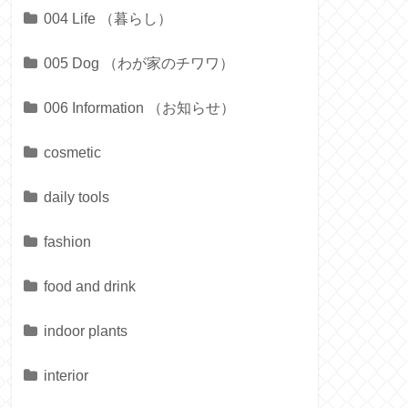
004 Life （暮らし）
005 Dog （わが家のチワワ）
006 Information （お知らせ）
cosmetic
daily tools
fashion
food and drink
indoor plants
interior