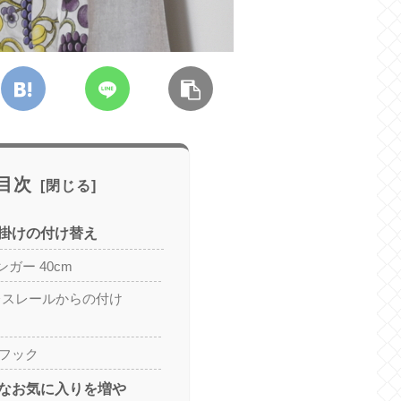
目次
掛けの付け替え
ガー 40cm
ンレスレールからの付け
字フック
なお気に入りを増や