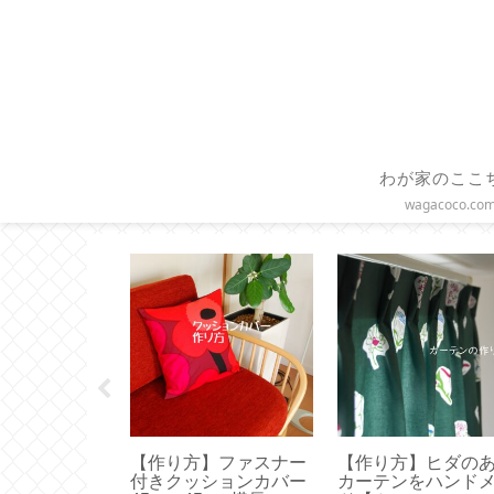
わが家のここ
wagacoco.co
 × Toffy 】ハ
【作り方】枕カバーは
【オキシクリーン
ァンとフェイ
直線縫いで簡単ハンド
メリカ版使ってみ