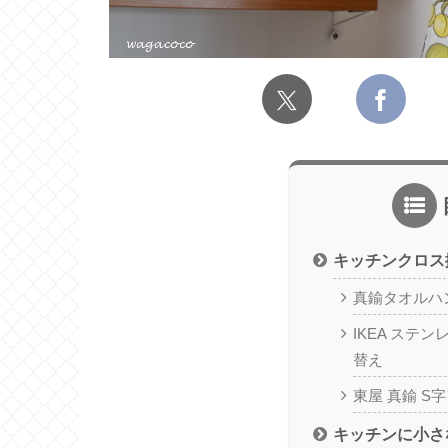
キッチンクロス
真鍮タオルハン
IKEA ステ
替え
東屋 真鍮 S
キッチンに小さ