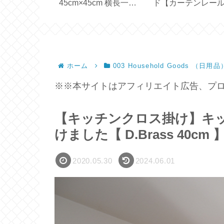
届きました
メイド【 43cm×63cm
た！日本版との違
ト2026夏】
ピローケース 】
は？【 OXICLEAN
ホーム
003 Household Goods （日用品
※※本サイトはアフィリエイト広告、プロ
【キッチンクロス掛け】キ
けました【 D.Brass 40cm 
2020.05.30
2024.06.01