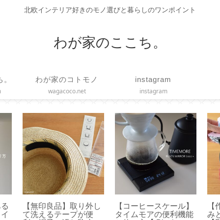
北欧インテリア好きのモノ選びと暮らしのワンポイント
わが家のここち。
ち。
わが家のコトモノ
instagram
m
wagacoco.net
instagram
】ア
【 VAKUEN 】使いや
【HARIO】水出しコー
【
まし
すいサイズはどれ？容
ヒーの作り方とお茶用
エ