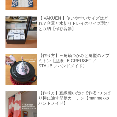
【 VAKUEN 】使いやすいサイズはど
れ？容器と水切りトレイのサイズ選び
と収納【保存容器】
【作り方】三角鍋つかみと鳥型のノブ
ミトン【型紙 LE CREUSET ／
STAUB ／ハンドメイド】
【作り方】直線縫いだけで作る つっぱ
り棒に通す簡易カーテン【marimekko
ハンドメイド】