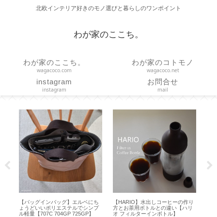
北欧インテリア好きのモノ選びと暮らしのワンポイント
わが家のここち。
わが家のここち。
わが家のコトモノ
wagacoco.com
wagacoco.net
instagram
お問合せ
instagram
mail
 つ
【バッグインバッグ】エルベにち
【HARIO】水出しコーヒーの作り
【
ょうどいいポリエステルでシンプ
方とお茶用ボトルとの違い【ハリ
ョン
ル軽量【707C 704GP 725GP】
オ フィルターインボトル】
の