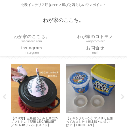
北欧インテリア好きのモノ選びと暮らしのワンポイント
わが家のここち。
わが家のここち。
わが家のコトモノ
wagacoco.com
wagacoco.net
instagram
お問合せ
instagram
mail
シ
【作り方】三角鍋つかみと鳥型の
【オキシクリーン】アメリカ版使
【作
一枚
ノブミトン【型紙 LE CREUSET
ってみました！日本版との違い
っ
／ STAUB ／ハンドメイド】
は？【 OXICLEAN 】
【m