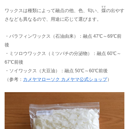
すす
ワックスは種類によって融点の他、色、匂い、
煤
の出やす
さなども異なるので、用途に応じて選びます。
・パラフィンワックス（石油由来）：融点 47℃～69℃前
後
・ミツロウワックス（ミツバチの分泌物）：融点 60℃～
67℃前後
・ソイワックス（大豆油）：融点 50℃～60℃前後
（参考：
カメヤマローソク カメヤマ公式ショップ
）