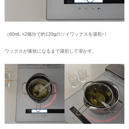
（60mL ×2個分で約120gのソイワックスを湯煎↑）
ワックスが液状になるまで湯煎して溶かす。