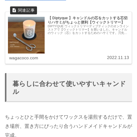
【 Diptyque 】キャンドルの芯をカットする芯切
りハサミがちょっと便利【ウィックトリマー】
DIPTYQUE ウィックトリマーディプティックのオンライン
ストアで【ウィックトリマー】を買いました。キャンドル
のウィック（芯）をカットするためのハサミです。刃先が
曲がっているので、ワックスが減ったガラス容器の深い位
置の芯のカットにも役立ち...
2022.11.13
wagacoco.com
暮らしに合わせて使いやすいキャンド
ル
ちょっとひと手間をかけてワックスを湯煎するだけで、置
き場所、置き方にぴったり合うハンドメイドキャンドルが
完成。