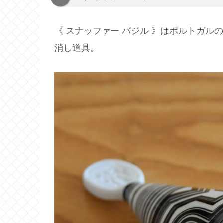
《 スナッファー バジル 》はポルトガ
消し道具。