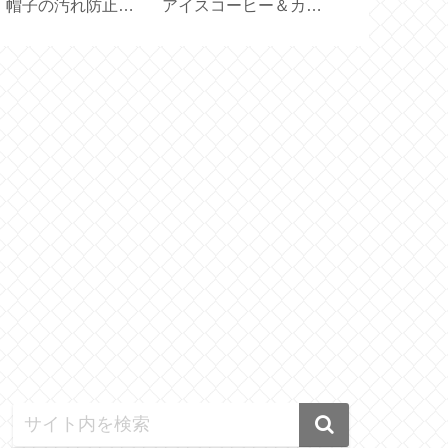
！帽子の汚れ防止テ
アイスコーヒー＆カフ
Birthday 】
プ
ェオレ【アルファベッ
ト製氷皿】