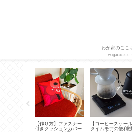
わが家のここ
wagacoco.co
クリーン】ア
【作り方】ファスナー
【コーヒースケー
使ってみまし
付きクッションカバー
タイムモアの便利