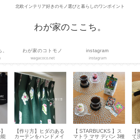
北欧インテリア好きのモノ選びと暮らしのワンポイント
わが家のここち。
ち。
わが家のコトモノ
instagram
m
wagacoco.net
instagram
ル】
【作り方】ヒダのある
【 STARBUCKS 】ス
【
機能
カーテンをハンドメイ
マトラ マサ デパン 3種
て