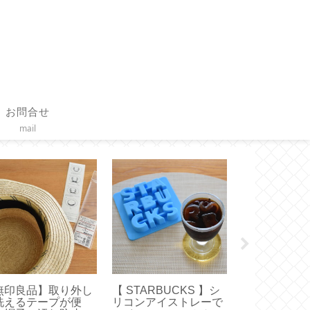
お問合せ
mail
無印良品】取り外し
【 STARBUCKS 】シ
【誕生日】2
洗えるテープが便
リコンアイストレーで
ました【 Happ