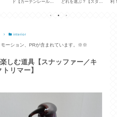
ド【カーテンレールに
どれを選ぶ？【スター
利
吊るすドレープカーテ
バックス創業30周年】
ー
ンの採寸・サイズ】
）
interior
モーション、PRが含まれています。※※
ドルを楽しむ道具【スナッファー／キ
クトリマー】