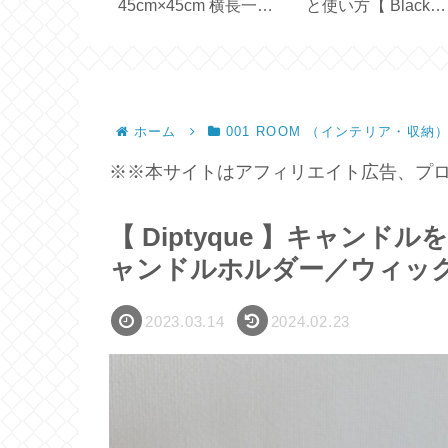
版との違い
45cm×45cm 横長一枚
と使い方【 Black
ICLEAN 】
の生地で作る【ハンド
Mirror Basic＋ 】
メイド】
ホーム
001 ROOM （インテリア・収納
※※本サイトはアフィリエイト広告、プロ
【 Diptyque 】キャン
ャンドルホルダー／ウィッ
2023.03.14
2024.02.23