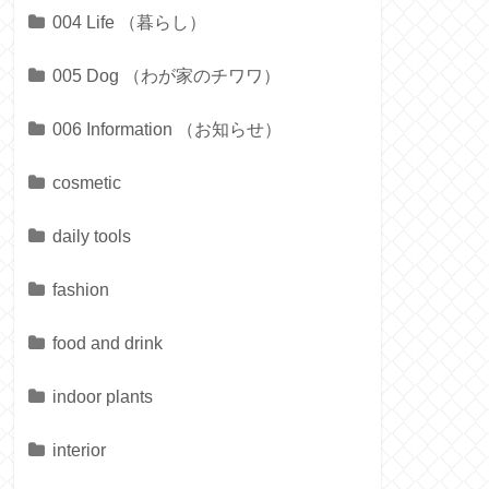
004 Life （暮らし）
005 Dog （わが家のチワワ）
006 Information （お知らせ）
cosmetic
daily tools
fashion
food and drink
indoor plants
interior