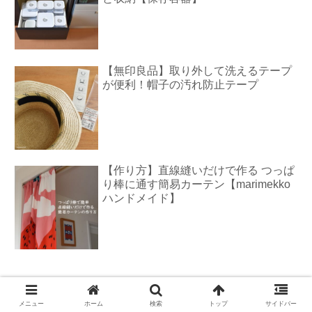
【無印良品】取り外して洗えるテープ
が便利！帽子の汚れ防止テープ
【作り方】直線縫いだけで作る つっぱ
り棒に通す簡易カーテン【marimekko
ハンドメイド】
waco
メニュー
ホーム
検索
トップ
サイドバー