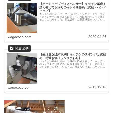
【オートソープディスペンサー】キッチン革命！
詰め替えで水回りのキレイを持続【洗剤・ハンド
ソープ】
キッチンのハンドソープと洗剤キッチンでオートソープデ
ィスペンサーを使うようになって、水回りのキレイを保て
るようになりました。関連記事：台所用洗剤をシンプルヒ
ューマンのセンサーポンプに詰め替えた効果が想像以上。
ハンドソープは3年ほど前からサラ...
2020.04.26
wagacoco.com
【生活感を隠す収納】キッチンのスポンジと洗剤
の一時置き場【シンクまわり】
シンクまわりの日用品一ヵ月前の収納見直しで、キッチン
のシンク下に日用品の一時置き場を作りました。普段はシ
ンクまわりに置いているもの。食器洗い洗剤、スポンジ、
ハンドソープを置く場所。キッチンスポンジはスポンジ置
きとして代用している無印良品の【...
2019.12.18
wagacoco.com