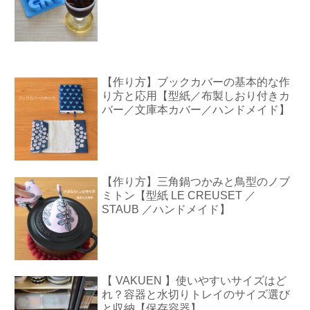
【作り方】ブックカバーの基本的な作
り方と応用【型紙／布製しおり付きカ
バー／文庫本カバー／ハンドメイド】
【作り方】三角鍋つかみと鳥型のノブ
ミトン【型紙 LE CREUSET ／
STAUB ／ハンドメイド】
【 VAKUEN 】使いやすいサイズはど
れ？容器と水切りトレイのサイズ選び
と収納【保存容器】