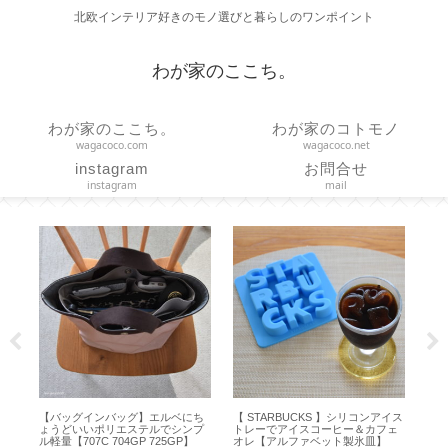
北欧インテリア好きのモノ選びと暮らしのワンポイント
わが家のここち。
わが家のここち。
わが家のコトモノ
wagacoco.com
wagacoco.net
instagram
お問合せ
instagram
mail
ズは
【バッグインバッグ】エルベにち
【 STARBUCKS 】シリコンアイス
【 
イ
ょうどいいポリエステルでシンプ
トレーでアイスコーヒー＆カフェ
の
ル軽量【707C 704GP 725GP】
オレ【アルファベット製氷皿】
い