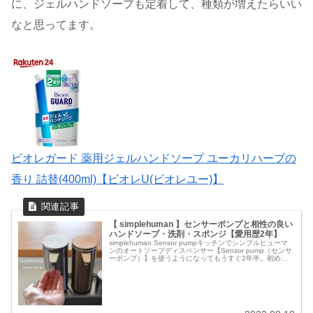
に、ジェルハンドソープも定着して、種類が増えたらいい
なと思ってます。
ビオレガード 薬用ジェルハンドソープ ユーカリハーブの
香り 詰替(400ml)【ビオレU(ビオレユー)】
【 simplehuman 】センサーポンプと相性の良い
ハンドソープ・洗剤・スポンジ【愛用歴2年】
simplehuman Sensor pumpキッチンでシンプルヒューマ
ンのオートソープディスペンサー【Sensor pump（センサ
ーポンプ）】を使うようになってもうすぐ2年半。初めは
食器洗い用洗剤のみ、1年半ほど前からはハンドソープと
食...