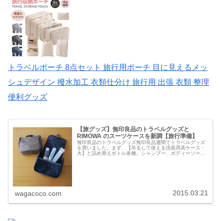
トラベルポーチ 8点セット 旅行用ポーチ 目に見えるメッ
シュデザイン 撥水加工 衣類仕分け 旅行用 出張 衣類 整理
便利グッズ
【旅グッズ】無印良品のトラベルグッズと
RIMOWA のスーツケースを新調【旅行準備】
無印良品のトラベルグッズ無印良品週間でトラベルグッズ
を買いました。まず、【吊るして使える洗面用具ケース・
大】と詰め替えボトル各種。シャンプー、ボディーソー
プ、コンディショナー用に詰め替えボトル。【詰替セッ
ト】も一緒に。50%オフになっていた...
2015.03.21
wagacoco.com