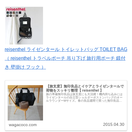
reisenthel ライゼンタール トイレットバッグ TOILET BAG
（ reisenthel トラベルポーチ 吊り下げ 旅行用ポーチ 鏡付
き 壁掛け フック ）
【旅支度】無印良品とイケアとライゼンタールで
荷物をスッキリ整理【 reisenthel 】
旅の準備無印良品は旅支度にも大活躍！機内持ち込みには
ライゼンタールの自立型ショルダーボストンバッグのオー
ルラウンダーMサイズ。春の良品週間で買った無印良品の
トラベルグッズも活用して旅支度をしました。吊るして使
える洗面用具ケース【吊るして使え...
2015.04.30
wagacoco.com