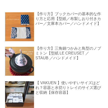
【作り方】ブックカバーの基本的な作
り方と応用【型紙／布製しおり付きカ
バー／文庫本カバー／ハンドメイド】
【作り方】三角鍋つかみと鳥型のノブ
ミトン【型紙 LE CREUSET ／
STAUB ／ハンドメイド】
【 VAKUEN 】使いやすいサイズはど
れ？容器と水切りトレイのサイズ選び
と収納【保存容器】