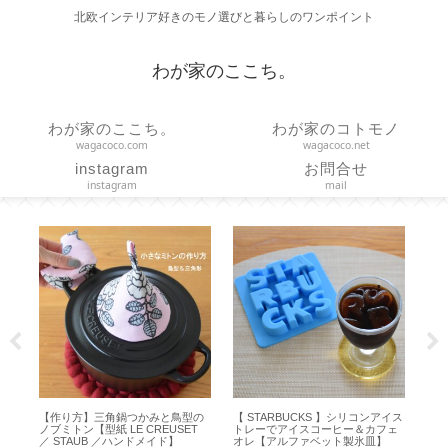
北欧インテリア好きのモノ選びと暮らしのワンポイント
わが家のここち。
わが家のここち。
わが家のコトモノ
wagacoco.com
wagacoco.net
instagram
お問合せ
instagram
mail
ファ
【作り方】三角鍋つかみと鳥型の
【 STARBUCKS 】シリコンアイス
【
ノブミトン【型紙 LE CREUSET
トレーでアイスコーヒー＆カフェ
ー
／ STAUB ／ハンドメイド】
オレ【アルファベット製氷皿】
プ