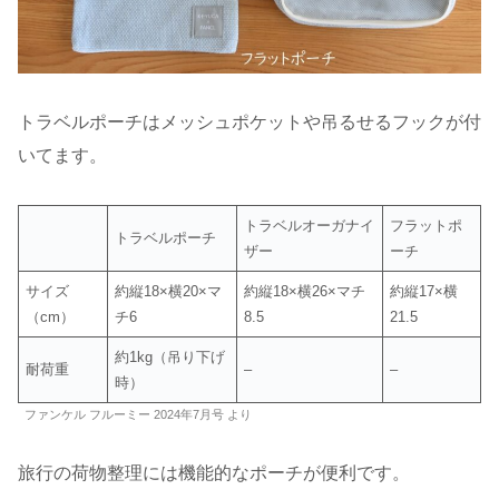
トラベルポーチはメッシュポケットや吊るせるフックが付
いてます。
トラベルオーガナイ
フラットポ
トラベルポーチ
ザー
ーチ
サイズ
約縦18×横20×マ
約縦18×横26×マチ
約縦17×横
（cm）
チ6
8.5
21.5
約1kg（吊り下げ
耐荷重
–
–
時）
ファンケル フルーミー 2024年7月号 より
旅行の荷物整理には機能的なポーチが便利です。