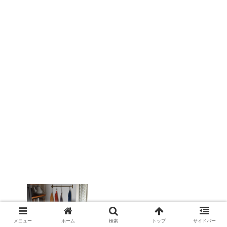
【エプロン】バッククロスが使いやすい
キャンバス生地のイチゴドロボウ
【William Morris】
メニュー
ホーム
検索
トップ
サイドバー