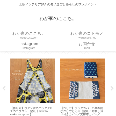
北欧インテリア好きのモノ選びと暮らしのワンポイント
わが家のここち。
わが家のここち。
わが家のコトモノ
wagacoco.com
wagacoco.net
instagram
お問合せ
instagram
mail
的
【夏休み】サマーシュトーレンと
【コーヒースケール】タイムモア
【
お
楽天お買い物マラソンと scope ア
の便利機能と使い方【 Black Mirror
ハ
ハ
ウトレット【2026年8月】
Basic＋ 】
吊