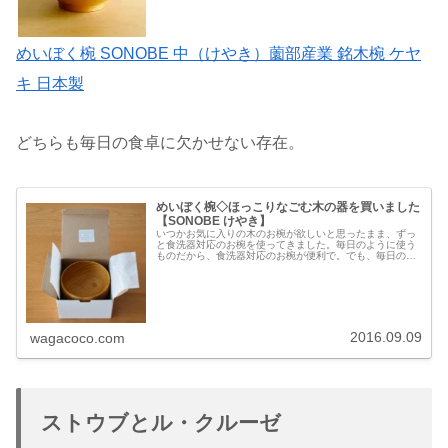
めいぼく椀 SONOBE 中（けやき）薗部産業 銘木椀 ケヤ
キ 日本製
どちらも毎日の食卓に欠かせない存在。
めいぼく椀◇ほっこりなごむ木の器を買いました
【SONOBE けやき】
いつかお気に入りの木のお椀が欲しいと思ったまま、ずっ
と食洗器対応のお椀を使ってきました。毎日のように使う
ものだから、食洗器対応のお椀が便利で。でも、毎日のよ
うに使うものだから、長く大事に使えるものがあったら嬉
しい。いろいろ迷っていましたが、...
2016.09.09
wagacoco.com
ストウブとル・クルーゼ