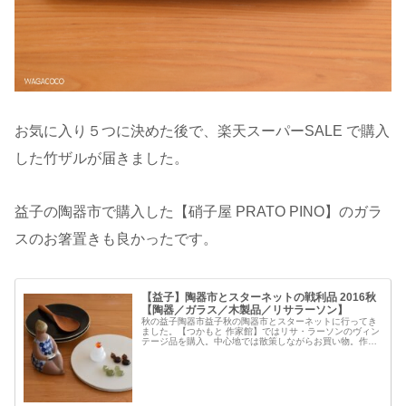
お気に入り５つに決めた後で、楽天スーパーSALE で購入
した竹ザルが届きました。
益子の陶器市で購入した【硝子屋 PRATO PINO】のガラ
スのお箸置きも良かったです。
【益子】陶器市とスターネットの戦利品 2016秋
【陶器／ガラス／木製品／リサラーソン】
秋の益子陶器市益子秋の陶器市とスターネットに行ってき
ました。【つかもと 作家館】ではリサ・ラーソンのヴィン
テージ品を購入。中心地では散策しながらお買い物。作家
さんの作品やナチュラルなリース素材を購入。お天気も良
く、もんすけのお散歩にもいい一...