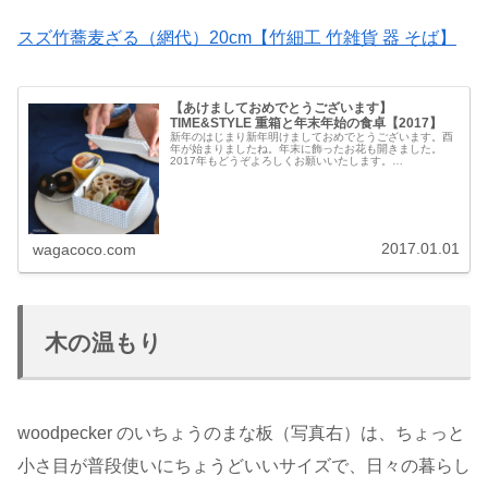
スズ竹蕎麦ざる（網代）20cm【竹細工 竹雑貨 器 そば】
【あけましておめでとうございます】
TIME&STYLE 重箱と年末年始の食卓【2017】
新年のはじまり新年明けましておめでとうございます。酉
年が始まりましたね。年末に飾ったお花も開きました。
2017年もどうぞよろしくお願いいたします。
TIME&STYLE の重箱今年の元旦の朝はTIME&STYLE の重
箱でスタート。TIME&...
2017.01.01
wagacoco.com
木の温もり
woodpecker のいちょうのまな板（写真右）は、ちょっと
小さ目が普段使いにちょうどいいサイズで、日々の暮らし