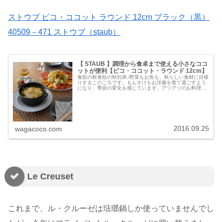
ストウブ ピコ・ココット ラウンド 12cm ブラック（黒）
40509－471 ストウブ（staub）
【 STAUB 】調理から食卓まで使える小さなココ
ットが便利【ピコ・ココット・ラウンド 12cm】
食欲の秋食欲の秋到来♪野菜もお魚も、秋らしい食材に目移
りするこのごろです。もんすけもお洋服を着て過ごすよう
になり、季節の変化を感じています。アツアツのお料理が
美味しい季節。小さなストウブのお鍋を買って以来、調理
から食卓まで便利に活用する機会...
2016.09.25
wagacoco.com
Le Creuset
これまで、ル・クルーゼは琺瑯鍋しか使っていませんでし