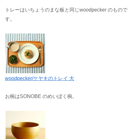
トレーはいちょうのまな板と同じwoodpecker のもので
す。
woodpecker/ケヤキのトレイ 大
お椀はSONOBE のめいぼく椀。