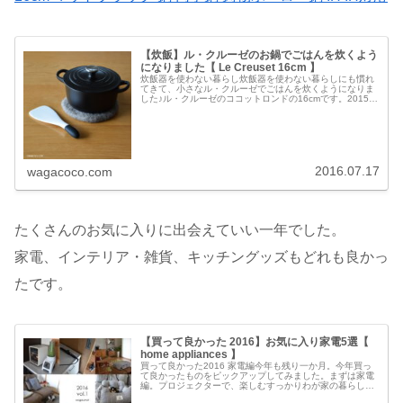
【炊飯】ル・クルーゼのお鍋でごはんを炊くよう
になりました【 Le Creuset 16cm 】
炊飯器を使わない暮らし炊飯器を使わない暮らしにも慣れ
てきて、小さなル・クルーゼでごはんを炊くようになりま
した♪ル・クルーゼのココットロンドの16cmです。2015年
のバレンタインに合わせて期間限定で登場したサイズで、
公式ショップでは取扱が終...
2016.07.17
wagacoco.com
たくさんのお気に入りに出会えていい一年でした。
家電、インテリア・雑貨、キッチングッズもどれも良かっ
たです。
【買って良かった 2016】お気に入り家電5選【
home appliances 】
買って良かった2016 家電編今年も残り一か月。今年買っ
て良かったものをピックアップしてみました。まずは家電
編。プロジェクターで、楽しむすっかりわが家の暮らしに
欠かせないものになったプロジェクター。エプソンのホー