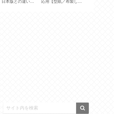
！日本版との違い
応用【型紙／布製しお
【型紙 LE C
【 OXICLEAN 】
り付きカバー／文庫本
／ STAUB 
カバー／ハンドメイ
イド】
ド】