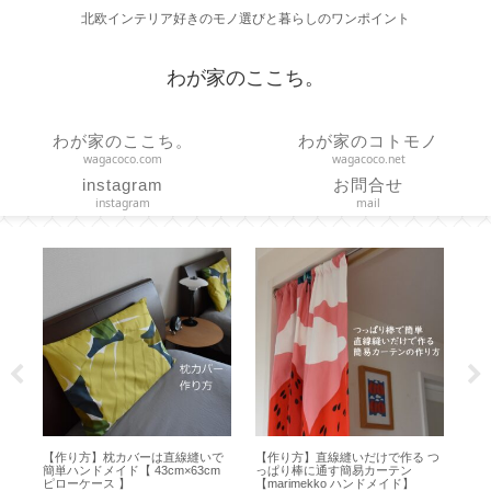
北欧インテリア好きのモノ選びと暮らしのワンポイント
わが家のここち。
わが家のここち。
わが家のコトモノ
wagacoco.com
wagacoco.net
instagram
お問合せ
instagram
mail
的
【作り方】枕カバーは直線縫いで
【作り方】直線縫いだけで作る つ
【 
お
簡単ハンドメイド【 43cm×63cm
っぱり棒に通す簡易カーテン
デパ
ハ
ピローケース 】
【marimekko ハンドメイド】
バッ