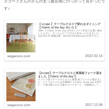
スコープさんのさんの太っ腹企画にのっかって良かったで
す♪
【 scope 】テーブルクロスで変わるダイニング
【 Fabric of the day ボレロ 】
OMK で Fabric of the day 2019スコープ本店でお買い物を
したときに、オーエムケーで大きな布をいただきました。
2022年1月 関連記事：W2250×D1300mmの大判テキスタ
イルに、リピート柄ではない1枚の図柄がプリ...
2022.02.14
wagacoco.com
【scope】テーブルクロスと東屋姫フォーク届き
ました【 Fabric of the day 】
スコープ便でテーブルクロスと東屋 姫フォークが届きまし
た。テーブルクロスは石畳柄の【 Fabric of the day KIRO
】。小雪の降りかかる傘のコースターと、石畳柄のシール
がセット。雪が積もるテーブルクロスは冬のインテリアに
馴染...
2017.12.06
wagacoco.com