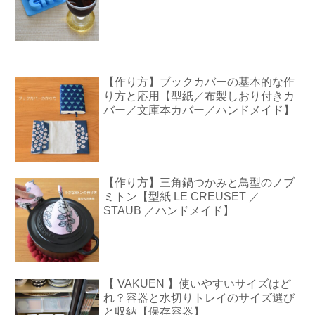
【作り方】ブックカバーの基本的な作
り方と応用【型紙／布製しおり付きカ
バー／文庫本カバー／ハンドメイド】
【作り方】三角鍋つかみと鳥型のノブ
ミトン【型紙 LE CREUSET ／
STAUB ／ハンドメイド】
【 VAKUEN 】使いやすいサイズはど
れ？容器と水切りトレイのサイズ選び
と収納【保存容器】