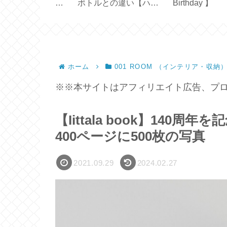
の違い【ハリ
Birthday 】
45cm×45cm 横長
ルターインボト
の生地で作る【ハ
メイド】
ホーム
001 ROOM （インテリア・収納
※※本サイトはアフィリエイト広告、プロ
【Iittala book】14
400ページに500枚の写真
2021.09.29
2024.02.27