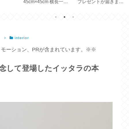
一枚
プレゼントが届きまし
どれを選ぶ？【スター
器
ンド
た【ロイヤルステー
バックス創業30周年】
イ
ジ】
容
）
interior
モーション、PRが含まれています。※※
0周年を記念して登場したイッタラの本