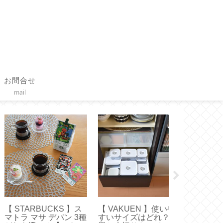
お問合せ
mail
VAKUEN 】使いや
【 FANCL × Toffy 】ハ
【作り方】三
いサイズはどれ？容
ンディファンとフェイ
みと鳥型のノ