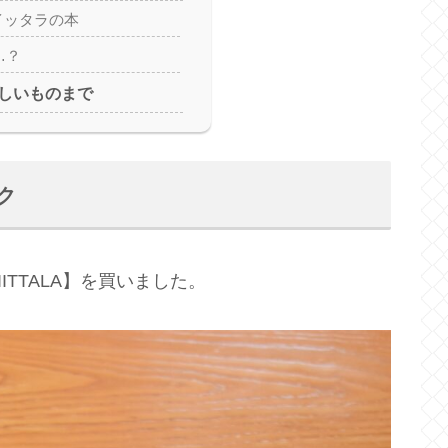
イッタラの本
 …？
しいものまで
ク
ITTALA】を買いました。