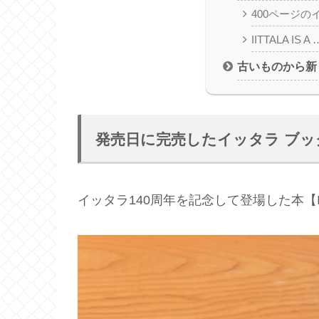
400ページの
IITTALA IS A
古いものから新
発売日に完売したイッタラ ブッ
イッタラ140周年を記念して登場した本【I