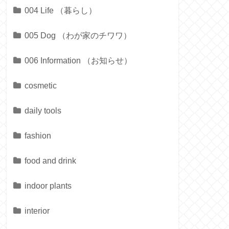
004 Life （暮らし）
005 Dog （わが家のチワワ）
006 Information （お知らせ）
cosmetic
daily tools
fashion
food and drink
indoor plants
interior