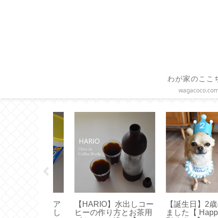
わが家のここ
wagacoco.co
O】水出しコー
【誕生日】2歳になり
【作り方】ファス
り方とお茶用
ました【 Happy 2nd
付きクッションカ