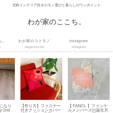
北欧インテリア好きのモノ選びと暮らしのワンポイント
わが家のここち。
ち。
わが家のコトモノ
instagram
m
wagacoco.net
instagram
ナー
【 FANCL 】ファンケ
【 STARBUCKS 】ス
【 
バー
ルメンバーズの誕生月
マトラ マサ デパン 3種
す