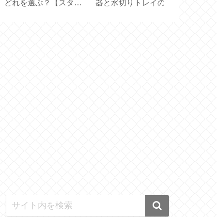
と水切りトレイのサ
スタオル届きました
【型紙 LE C
ズ選びと収納【保存
【プレゼント2026夏】
／ STAUB 
器】
イド】