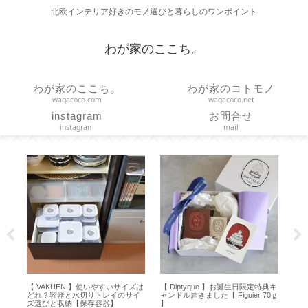
北欧インテリア好きのモノ選びと暮らしのワンポイント
わが家のここち。
わが家のここち。
わが家のコトモノ
wagacoco.com
wagacoco.net
instagram
お問合せ
instagram
mail
典キ
【 STARBUCKS 】シリコンアイス
【誕生日】2歳になりました【
【
70ｇ
トレーでアイスコーヒー＆カフェ
Happy 2nd Birthday 】
ョン
オレ【アルファベット製氷皿】
の