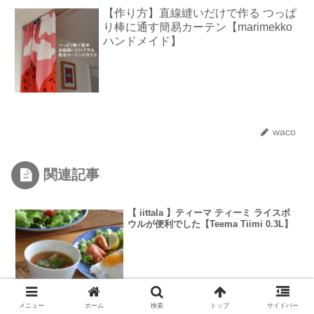
【作り方】直線縫いだけで作る つっぱ
り棒に通す簡易カーテン【marimekko
ハンドメイド】
waco
関連記事
【 iittala 】ティーマ ティーミ ライスボ
ウルが便利でした【Teema Tiimi 0.3L】
メニュー
ホーム
検索
トップ
サイドバー