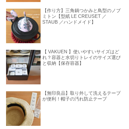
【作り方】三角鍋つかみと鳥型のノブ
ミトン【型紙 LE CREUSET ／
STAUB ／ハンドメイド】
【 VAKUEN 】使いやすいサイズはど
れ？容器と水切りトレイのサイズ選び
と収納【保存容器】
【無印良品】取り外して洗えるテープ
が便利！帽子の汚れ防止テープ