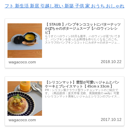
フト 新生活 新居 引越し祝い 新築 子供 家 おうち おしゃれ
【 STAUB 】パンプキンココットにバターナッツ
かぼちゃのポタージュスープ【ハロウィンレシ
ピ】
もうすぐハロウィン10月も後半。ハロウィンが近づいてき
て、パンプキンを使ったお料理を作りたくなるこのごろ。
ストウブのパンプキンココットにカボチャのポタージュス
ープが可愛らしいです。【公式】 STAUB セラミック パン
プキンココット ブラッ...
2018.10.22
wagacoco.com
【シリコンマット】雲型が可愛い♪ジャムとパン
ケーキとプレイスマット【 45cm x 33cm 】
PR：シリコン製クラウド型ランチョンマットのご紹介で
す。（商品提供：楽天市場 北欧、英国雑貨の welly）可愛
いシリコンマット美味しいジャムとシリコンのプレイスマ
ットでパンケーキランチ。雲型のシリコンランチョンマッ
トをお試しさせていただき...
2017.10.12
wagacoco.com