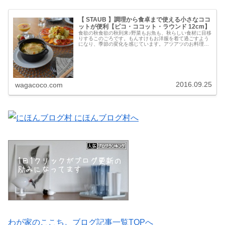
【 STAUB 】調理から食卓まで使える小さなココ
ットが便利【ピコ・ココット・ラウンド 12cm】
食欲の秋食欲の秋到来♪野菜もお魚も、秋らしい食材に目移
りするこのごろです。もんすけもお洋服を着て過ごすよう
になり、季節の変化を感じています。アツアツのお料理が
美味しい季節。小さなストウブのお鍋を買って以来、調理
から食卓まで便利に活用する機会...
2016.09.25
wagacoco.com
わが家のここち。ブログ記事一覧TOPへ