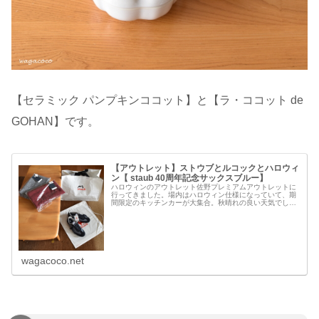
【セラミック パンプキンココット】と【ラ・ココット de
GOHAN】です。
【アウトレット】ストウブとルコックとハロウィ
ン【 staub 40周年記念サックスブルー】
ハロウィンのアウトレット佐野プレミアムアウトレットに
行ってきました。場内はハロウィン仕様になっていて、期
間限定のキッチンカーが大集合。秋晴れの良い天気でし
た！STAUB期間限定の【Premium Event Space】には
【staub】が...
wagacoco.net