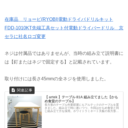
在庫品 リョービ(RYOBI)電動ドライバドリルキット
FDD-1010KT先端工具セット付電動ドライバードリル 京
セラに社名ロゴ変更
ネジは付属品ではありませんが、当時の組み立て説明書に
は【釘またはネジで固定する】と記載されています。
取り付けには長さ45mmの全ネジを使用しました。
【 artek 】テーブル 81A 組み立てました【かも
め食堂のテーブル】
長方形のテーブル作業部屋にもアルテックのテーブルを置
きました。組み立て時に迷いつつ、今回はかもめ食堂と同
じ組み立て方を採用。ホワイトラミネート天板の長方形の
ダイニングテーブルです。テーブル81A / ホワイトラミネ
ート W150×D75cm...