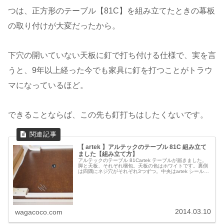
つは、正方形のテーブル【81C】を組み立てたときの幕板
の取り付けが大変だったから。
下穴の開いていない天板に釘で打ち付ける仕様で、実を言
うと、9年以上経った今でも家具に釘を打つことがトラウ
マになっているほど。
できることならば、この先も釘打ちはしたくないです。
【 artek 】アルテックのテーブル 81C 組み立て
ました【組み立て方】
アルテックのテーブル 81Cartek テーブルが届きました。
脚と天板、それぞれ梱包。天板の色はホワイトです。裏側
は四隅にネジ穴がそれぞれ3つずつ。中央はartek シールと
SEMPRE シール。2014年に購入したことも忘れない！
Arte...
2014.03.10
wagacoco.com