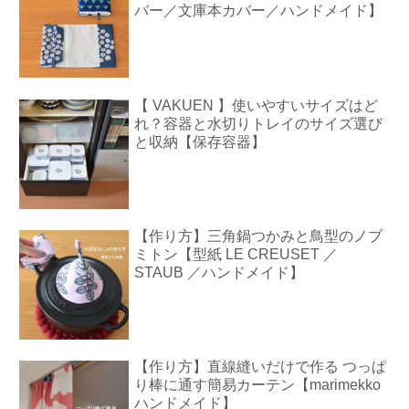
バー／文庫本カバー／ハンドメイド】
【 VAKUEN 】使いやすいサイズはど
れ？容器と水切りトレイのサイズ選び
と収納【保存容器】
【作り方】三角鍋つかみと鳥型のノブ
ミトン【型紙 LE CREUSET ／
STAUB ／ハンドメイド】
【作り方】直線縫いだけで作る つっぱ
り棒に通す簡易カーテン【marimekko
ハンドメイド】