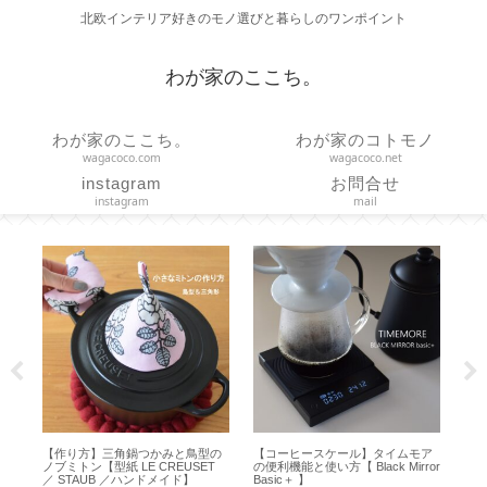
北欧インテリア好きのモノ選びと暮らしのワンポイント
わが家のここち。
わが家のここち。
わが家のコトモノ
wagacoco.com
wagacoco.net
instagram
お問合せ
instagram
mail
テ
【作り方】三角鍋つかみと鳥型の
【コーヒースケール】タイムモア
【作
ー
ノブミトン【型紙 LE CREUSET
の便利機能と使い方【 Black Mirror
っ
／ STAUB ／ハンドメイド】
Basic＋ 】
【m