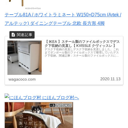
テーブル81A / ホワイトラミネート W150×D75cm (Artek /
アルテック) ダイニングテーブル 北欧 長方形 4脚
【 IKEA 】スチール製のファイルボックスでデス
ク下収納の見直し【 KVISSLE クヴィッスレ 】
デスク下収納の見直しデスク下収納を見直しました。これ
までダンボール製のファイルボックスで整理していたデス
ク下収納。関連記事：スチール製のファイルボックスに置
き替えました。ダンボール製もスチール製も、どちらもイ
ケアのファイルボックスです。KV...
2020.11.13
wagacoco.com