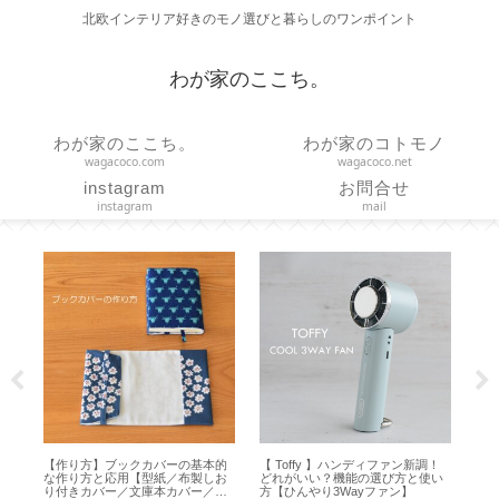
北欧インテリア好きのモノ選びと暮らしのワンポイント
わが家のここち。
わが家のここち。
わが家のコトモノ
wagacoco.com
wagacoco.net
instagram
お問合せ
instagram
mail
サ
【作り方】ブックカバーの基本的
【 Toffy 】ハンディファン新調！
【 
ー
な作り方と応用【型紙／布製しお
どれがいい？機能の選び方と使い
ャン
り付きカバー／文庫本カバー／ハ
方【ひんやり3Wayファン】
】