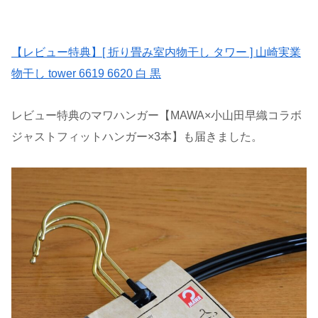
【レビュー特典】[ 折り畳み室内物干し タワー ] 山崎実業
物干し tower 6619 6620 白 黒
レビュー特典のマワハンガー【MAWA×小山田早織コラボ
ジャストフィットハンガー×3本】も届きました。