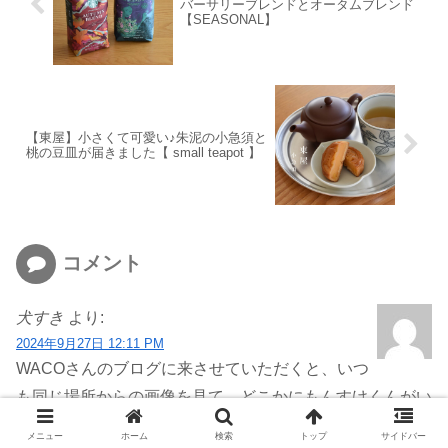
バーサリーブレンドとオータムブレンド
【SEASONAL】
【東屋】小さくて可愛い♪朱泥の小急須と
桃の豆皿が届きました【 small teapot 】
コメント
犬すき
より:
2024年9月27日 12:11 PM
WACOさんのブログに来させていただくと、いつ
も同じ場所からの画像を見て、どこかにもんすけくんがい
るように感じてしまっていました。
メニュー
ホーム
検索
トップ
サイドバー