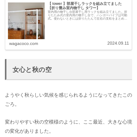
【 tower 】部屋干しラックを組み立てました
【折り畳み室内物干し タワー】
室内用の物干し台部屋干し用ラックを組み立てました。折
りたたみ式の室内用の物干し台で、ハンガーパイプは可動
式。使わないときには折りたたんで左右の支柱をまとめて
置けます。山崎実業の【折り畳み室内物干し タワー ホワ
イト】です。【レビュー特典】 ...
2024.09.11
wagacoco.com
女心と秋の空
ようやく秋らしい気候を感じられるようになってきたこの
ごろ。
変わりやすい秋の空模様のように、ここ最近、大きな心境
の変化がありました。