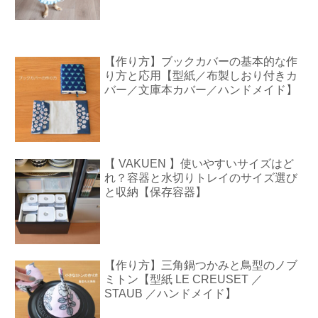
【作り方】ブックカバーの基本的な作
り方と応用【型紙／布製しおり付きカ
バー／文庫本カバー／ハンドメイド】
【 VAKUEN 】使いやすいサイズはど
れ？容器と水切りトレイのサイズ選び
と収納【保存容器】
【作り方】三角鍋つかみと鳥型のノブ
ミトン【型紙 LE CREUSET ／
STAUB ／ハンドメイド】