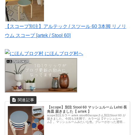
【スコープ別注】アルテック / スツール 60 3本脚 リノリ
ウム スコープ [artek / Stool 60]
【scope】別注 Stool 60 マッシュルーム Lehti 長
角皿 届きました【 artek 】
scope別注カラー artek stool60scopeさん別注Stool 60 が
届きました。今回も3本脚で、カラーは【マッシュルー
ム】。マッシュルームみたいな色。グレーがかった透明感
のある白で、とても綺麗な色です。【スコープ別注】ア
ル...