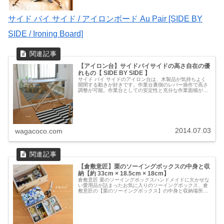
サイド バイ サイド / アイロンボード Au Pair [SIDE BY
SIDE / Ironing Board]
【アイロン台】サイドバイサイドの高さ自在の優
れもの【 SIDE BY SIDE 】
サイド バイ サイドのアイロン台は、木製品が気持ちよく
開閉する動きが好きです。作業台裏側のレバー操作で高さ
調整が可能。作業台としての安定性と充分な作業面積があ
り、身長や作業内容によって、高さを自在に変えることが
できます。機能的で使いやすく、...
2014.07.03
wagacoco.com
【倉敷意匠】栗のソーイングボックスの中身と収
納【約 33cm × 18.5cm × 18cm】
倉敷意匠 栗のソーイングボックスハンドメイドに欠かせな
い愛用品が詰まったお気に入りのソーイングボックス、倉
敷意匠の【栗のソーイングボックス】の中身と収納場所の
ご紹介です。サイズ：外寸外寸は約幅33cm×奥行18.5cm。
可動式の持ち手付きで...