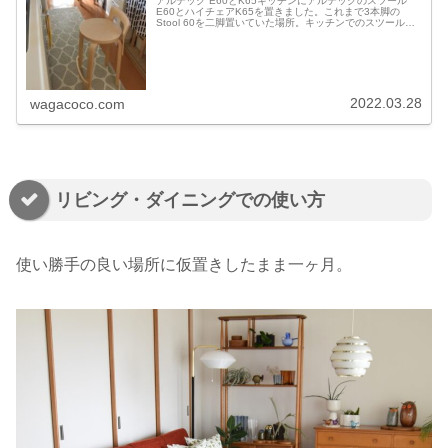
アルテック E60とK65キッチンにアルテックのスツール
E60とハイチェアK65を置きました。これまで3本脚の
Stool 60を二脚置いていた場所。キッチンでのスツールの
使い方を見直して、4本脚のStool E60とHigh Chair K...
2022.03.28
wagacoco.com
リビング・ダイニングでの使い方
使い勝手の良い場所に仮置きしたまま一ヶ月。