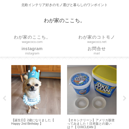
北欧インテリア好きのモノ選びと暮らしのワンポイント
わが家のここち。
わが家のここち。
わが家のコトモノ
wagacoco.com
wagacoco.net
instagram
お問合せ
instagram
mail
イス
【誕生日】2歳になりました【
【オキシクリーン】アメリカ版使
【 
ェ
Happy 2nd Birthday 】
ってみました！日本版との違い
ャン
は？【 OXICLEAN 】
】