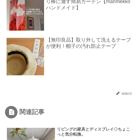
り棒に通す簡易カーテン【marimekko
ハンドメイド】
【無印良品】取り外して洗えるテープ
が便利！帽子の汚れ防止テープ
waco
関連記事
リビングの家具とディスプレイ◇ちょこ
っと気分転換。