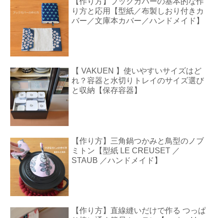
【作り方】ブックカバーの基本的な作
り方と応用【型紙／布製しおり付きカ
バー／文庫本カバー／ハンドメイド】
【 VAKUEN 】使いやすいサイズはど
れ？容器と水切りトレイのサイズ選び
と収納【保存容器】
【作り方】三角鍋つかみと鳥型のノブ
ミトン【型紙 LE CREUSET ／
STAUB ／ハンドメイド】
【作り方】直線縫いだけで作る つっぱ