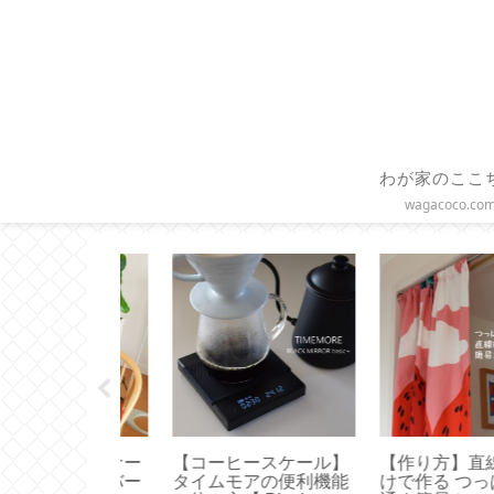
わが家のここ
wagacoco.co
】ファスナー
【コーヒースケール】
【作り方】直線縫
ションカバー
タイムモアの便利機能
けで作る つっぱり