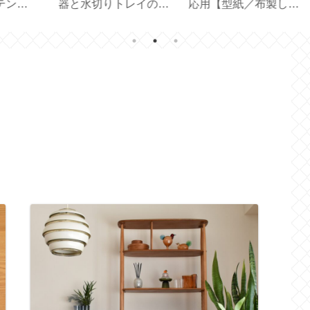
器と水切りトレイのサ
応用【型紙／布製しお
Bir
ドメ
イズ選びと収納【保存
り付きカバー／文庫本
容器】
カバー／ハンドメイ
ド】