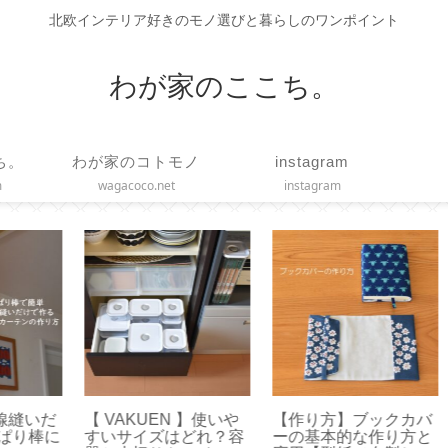
北欧インテリア好きのモノ選びと暮らしのワンポイント
わが家のここち。
ち。
わが家のコトモノ
instagram
m
wagacoco.net
instagram
いだ
【 VAKUEN 】使いや
【作り方】ブックカバ
【
棒に
すいサイズはどれ？容
ーの基本的な作り方と
まし