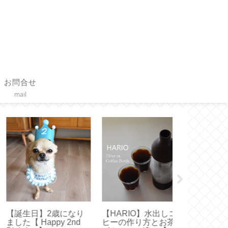
お問合せ
mail
誕生日】2歳になり
【HARIO】水出しコー
【オキシクリ
た【 Happy 2nd
ヒーの作り方とお茶用
メリカ版使っ