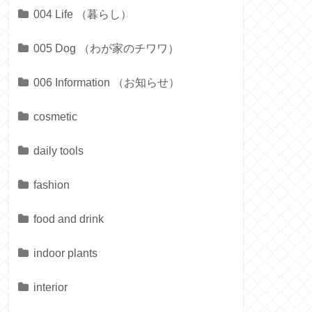
004 Life （暮らし）
005 Dog （わが家のチワワ）
006 Information （お知らせ）
cosmetic
daily tools
fashion
food and drink
indoor plants
interior