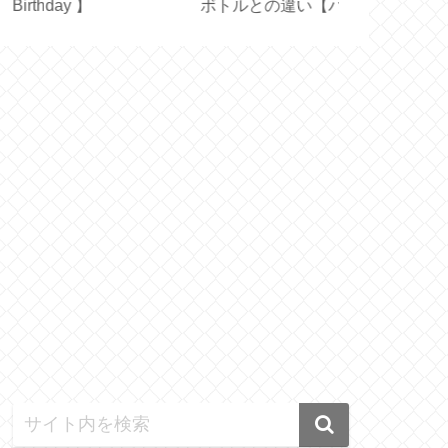
thday 】
ボトルとの違い【ハリ
た！日本版と
オ フィルターインボト
は？【 OXIC
ル】