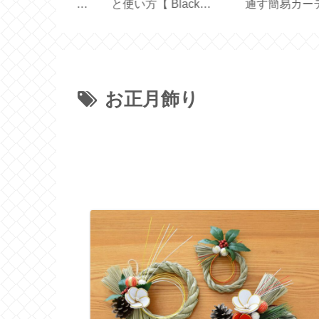
5cm 横長一枚
と使い方【 Black
通す簡易カーテン
作る【ハンド
Mirror Basic＋ 】
【marimekko ハン
イド】
お正月飾り