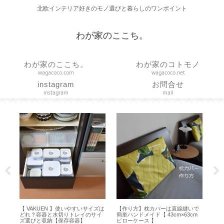
北欧インテリア好きのモノ選びと暮らしのワンポイント
わが家のここち。
わが家のここち。
わが家のコトモノ
wagacoco.com
wagacoco.net
instagram
お問合せ
instagram
mail
【 VAKUEN 】使いやすいサイズは
【作り方】枕カバーは直線縫いで
【 FAN
どれ？容器と水切りトレイのサイ
簡単ハンドメイド【 43cm×63cm
ンとフ
ズ選びと収納【保存容器】
ピローケース 】
【プレゼ