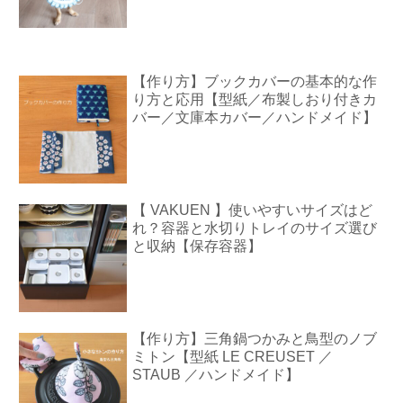
【作り方】ブックカバーの基本的な作
り方と応用【型紙／布製しおり付きカ
バー／文庫本カバー／ハンドメイド】
【 VAKUEN 】使いやすいサイズはど
れ？容器と水切りトレイのサイズ選び
と収納【保存容器】
【作り方】三角鍋つかみと鳥型のノブ
ミトン【型紙 LE CREUSET ／
STAUB ／ハンドメイド】