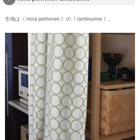
生地は《 minä perhonen 》の《 tambourine 》。