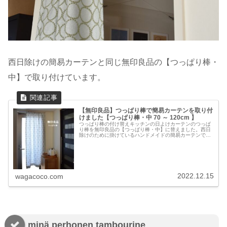
西日除けの簡易カーテンと同じ無印良品の【つっぱり棒・
中】で取り付けています。
【無印良品】つっぱり棒で簡易カーテンを取り付
けました【つっぱり棒・中 70 ～ 120cm 】
つっぱり棒の付け替えキッチンの日よけカーテンのつっぱ
り棒を無印良品の【つっぱり棒・中】に替えました。西日
除けのために掛けているハンドメイドの簡易カーテンで
す。以前はアンブラのテンションロッドで取り付けてい
て、しばらくの間は特に問題なく使えて...
2022.12.15
wagacoco.com
minä perhonen tambourine