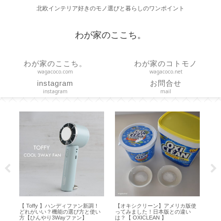
北欧インテリア好きのモノ選びと暮らしのワンポイント
わが家のここち。
わが家のここち。
わが家のコトモノ
wagacoco.com
wagacoco.net
instagram
お問合せ
instagram
mail
サ
【 Toffy 】ハンディファン新調！
【オキシクリーン】アメリカ版使
【作
ー
どれがいい？機能の選び方と使い
ってみました！日本版との違い
っ
方【ひんやり3Wayファン】
は？【 OXICLEAN 】
【m