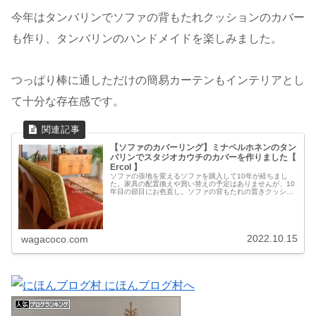
今年はタンバリンでソファの背もたれクッションのカバー
も作り、タンバリンのハンドメイドを楽しみました。
つっぱり棒に通しただけの簡易カーテンもインテリアとし
て十分な存在感です。
【ソファのカバーリング】ミナペルホネンのタン
バリンでスタジオカウチのカバーを作りました【
Ercol 】
ソファの張地を変えるソファを購入して10年が経ちまし
た。家具の配置換えや買い替えの予定はありませんが、10
年目の節目にお色直し。ソファの背もたれの置きクッショ
ンのカバーを作り替えてみました。minä perhonen
tambourine背...
2022.10.15
wagacoco.com