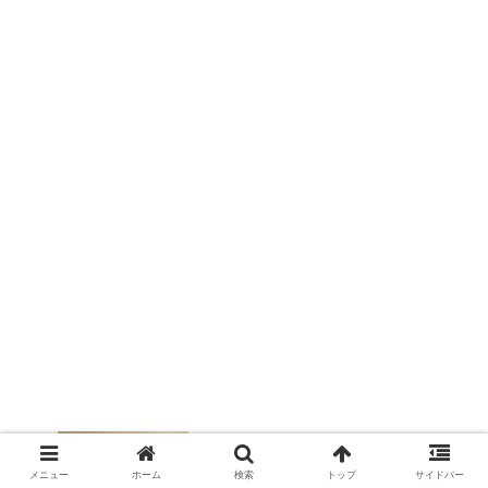
メニュー
ホーム
検索
トップ
サイドバー
【 Sghr 】スガハラの器とメンバー特典