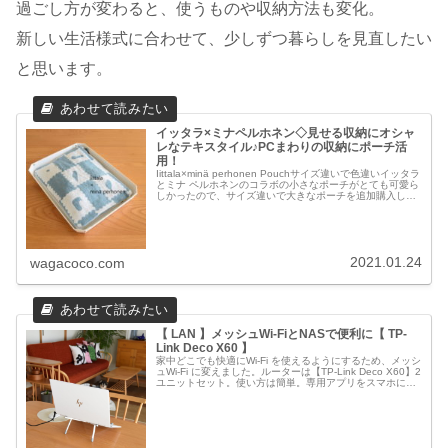
過ごし方が変わると、使うものや収納方法も変化。
新しい生活様式に合わせて、少しずつ暮らしを見直したい
と思います。
イッタラ×ミナペルホネン◇見せる収納にオシャ
レなテキスタイル♪PCまわりの収納にポーチ活
用！
Iittala×minä perhonen Pouchサイズ違いで色違いイッタラ
とミナ ペルホネンのコラボの小さなポーチがとても可愛ら
しかったので、サイズ違いで大きなポーチを追加購入しま
した。ポーチMのホワイト×ブルーとポーチSのベージュ
×...
2021.01.24
wagacoco.com
【 LAN 】メッシュWi-FiとNASで便利に【 TP-
Link Deco X60 】
家中どこでも快適にWi-Fi を使えるようにするため、メッシ
ュWi-Fi に変えました。ルーターは【TP-Link Deco X60】2
ユニットセット。使い方は簡単。専用アプリをスマホにダ
ウンロードし、Deco本体をモデムにLANケーブルで...