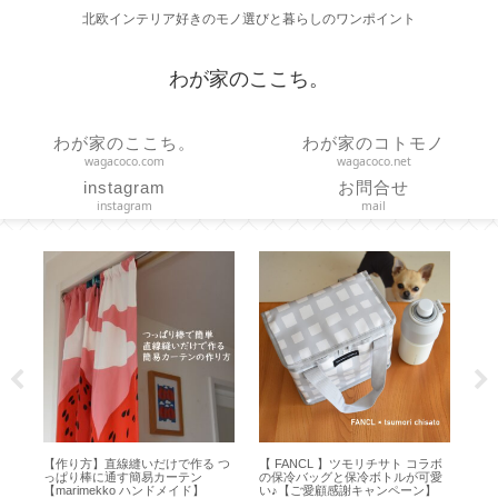
北欧インテリア好きのモノ選びと暮らしのワンポイント
わが家のここち。
わが家のここち。
わが家のコトモノ
wagacoco.com
wagacoco.net
instagram
お問合せ
instagram
mail
ち
【作り方】直線縫いだけで作る つ
【 FANCL 】ツモリチサト コラボ
【
プ
っぱり棒に通す簡易カーテン
の保冷バッグと保冷ボトルが可愛
Hap
【marimekko ハンドメイド】
い♪【ご愛顧感謝キャンペーン】