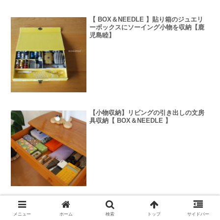
【 BOX＆NEEDLE 】貼り箱のジュエリ
ーボックスにソーイング小物を収納【鹿
児島睦】
【小物収納】リビングの引き出しの文房
具収納【 BOX＆NEEDLE 】
【 100均 】家電のコードをゴムバンドで
まとめてスッキリ【キッチン収納】
メニュー
ホーム
検索
トップ
サイドバー