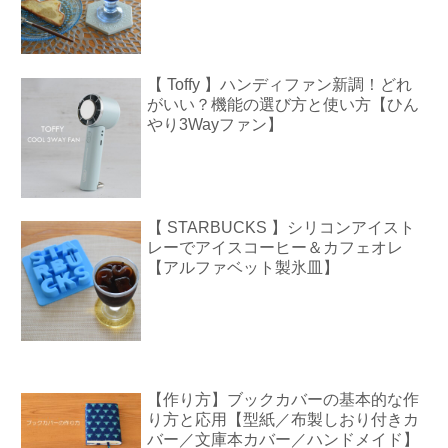
【 Toffy 】ハンディファン新調！どれ
がいい？機能の選び方と使い方【ひん
やり3Wayファン】
【 STARBUCKS 】シリコンアイスト
レーでアイスコーヒー＆カフェオレ
【アルファベット製氷皿】
【作り方】ブックカバーの基本的な作
り方と応用【型紙／布製しおり付きカ
バー／文庫本カバー／ハンドメイド】