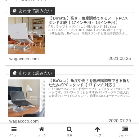
【 BoYata 】高さ・角度調整できるノートPCス
タンド比較【 17インチ用・ 14インチ用 】
PR：ラップトップパソコン用スタンド【BoYata
ADJUSTABLE LAPTOP STAND】のPRレポートです。
（商品提供：BoYata） 簡易スタンドと無段階調節スタン
ドノートパソコン用のスタンドが新しくなり、ダイニング
テーブルで...
2021.08.25
wagacoco.com
【 BoYata 】角度や高さを無段階調整できる折り
たたみ式PCスタンド【 17インチ 対応 】
PR：BoYataのアルミ合金ラップトップスタンドのPRレポ
ートです。テレワークにもおすすめテレワーク中の主人に
大好評のノートPCスタンド。自宅のMacコーナーの空いた
スペースにスタンドを置き、仕事用のノートPCをのせて使
用中。このスタンド...
2020.07.29
wagacoco.com
メニュー
ホーム
検索
トップ
サイドバー