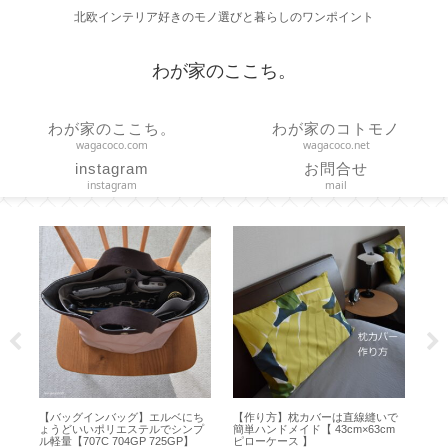
北欧インテリア好きのモノ選びと暮らしのワンポイント
わが家のここち。
わが家のここち。
わが家のコトモノ
wagacoco.com
wagacoco.net
instagram
お問合せ
instagram
mail
で
【作り方】ブックカバーの基本的
【コーヒースケール】タイムモア
【 
m
な作り方と応用【型紙／布製しお
の便利機能と使い方【 Black Mirror
ン
り付きカバー／文庫本カバー／ハ
Basic＋ 】
【プ