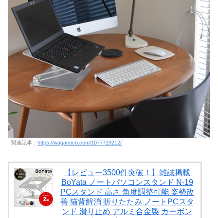
関連記事：
https://wagacoco.com/1077719212/
【レビュー3500件突破！】雑誌掲載
BoYata ノートパソコンスタンド N-19
PCスタンド 高さ 角度調整可能 姿勢改
善 猫背解消 折りたたみ ノートPCスタ
ンド 滑り止め アルミ合金製 カーボン