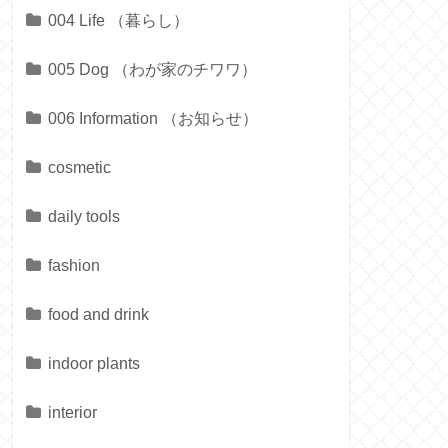
004 Life （暮らし）
005 Dog （わが家のチワワ）
006 Information （お知らせ）
cosmetic
daily tools
fashion
food and drink
indoor plants
interior