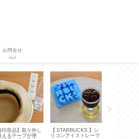
お問合せ
mail
無印良品】取り外し
【 STARBUCKS 】シ
【作り方】フ
洗えるテープが便
リコンアイストレーで
付きクッショ