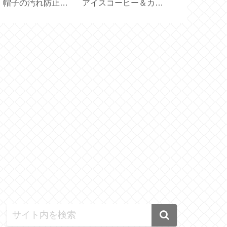
！帽子の汚れ防止テ
アイスコーヒー＆カフ
45cm×45c
プ
ェオレ【アルファベッ
の生地で作る
ト製氷皿】
メイド】