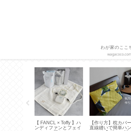
わが家のここ
wagacoco.co
BUCKS 】ス
【 FANCL × Toffy 】ハ
【作り方】枕カバ
サ デパン 3種
ンディファンとフェイ
直線縫いで簡単ハ