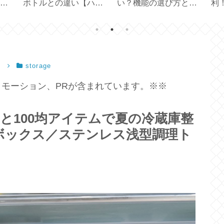
cm
ボトルとの違い【ハリ
い？機能の選び方と使
利
オ フィルターインボト
い方【ひんやり3Way
ー
ル】
ファン】
）
storage
モーション、PRが含まれています。※※
と100均アイテムで夏の冷蔵庫整
ボックス／ステンレス浅型調理ト