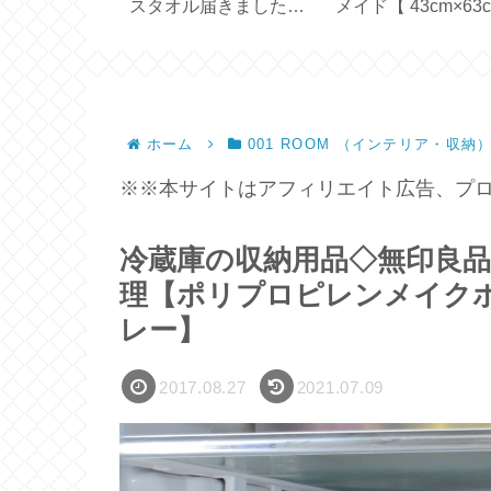
ぶ？【スター
スタオル届きました
メイド【 43cm×63
創業30周年】
【プレゼント2026夏】
ピローケース 】
ホーム
001 ROOM （インテリア・収納
※※本サイトはアフィリエイト広告、プロ
冷蔵庫の収納用品◇無印良品
理【ポリプロピレンメイク
レー】
2017.08.27
2021.07.09