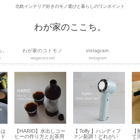
北欧インテリア好きのモノ選びと暮らしのワンポイント
わが家のここち。
ち。
わが家のコトモノ
instagram
m
wagacoco.net
instagram
ーは
【HARIO】水出しコー
【 Toffy 】ハンディフ
【
ンド
ヒーの作り方とお茶用
ァン新調！どれがい
て