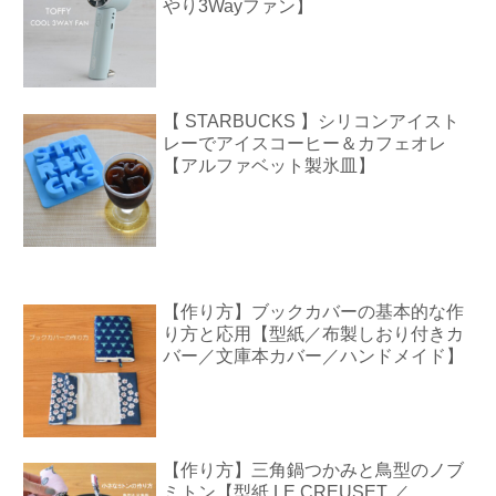
やり3Wayファン】
【 STARBUCKS 】シリコンアイスト
レーでアイスコーヒー＆カフェオレ
【アルファベット製氷皿】
【作り方】ブックカバーの基本的な作
り方と応用【型紙／布製しおり付きカ
バー／文庫本カバー／ハンドメイド】
【作り方】三角鍋つかみと鳥型のノブ
ミトン【型紙 LE CREUSET ／