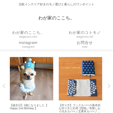
北欧インテリア好きのモノ選びと暮らしのワンポイント
わが家のここち。
わが家のここち。
わが家のコトモノ
wagacoco.com
wagacoco.net
instagram
お問合せ
instagram
mail
と
【誕生日】2歳になりました【
【作り方】ブックカバーの基本的
【
 ア
Happy 2nd Birthday 】
な作り方と応用【型紙／布製しお
ー
り付きカバー／文庫本カバー／ハ
プ