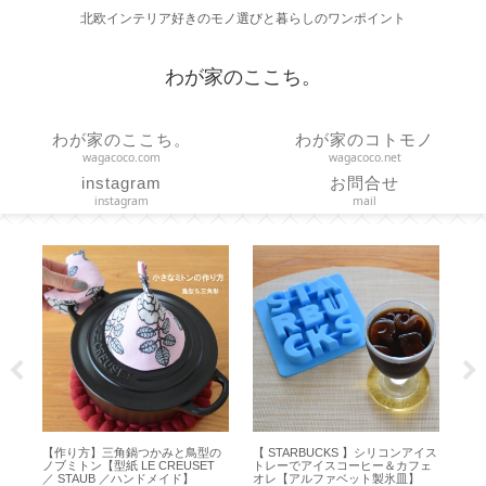
北欧インテリア好きのモノ選びと暮らしのワンポイント
わが家のここち。
わが家のここち。
わが家のコトモノ
wagacoco.com
wagacoco.net
instagram
お問合せ
instagram
mail
的
【作り方】三角鍋つかみと鳥型の
【 STARBUCKS 】シリコンアイス
【 
お
ノブミトン【型紙 LE CREUSET
トレーでアイスコーヒー＆カフェ
ど
ハ
／ STAUB ／ハンドメイド】
オレ【アルファベット製氷皿】
方【