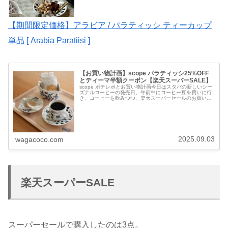
【期間限定価格】アラビア / パラティッシ ティーカップ
単品 [ Arabia Paratiisi ]
【お買い物計画】scope パラティッシ25%OFF
とティーマ半額クーポン【楽天スーパーSALE】
scope ポチレポとお買い物計画今日はスタバの新しいシー
ズナルコーヒーの発売日。午前中にコーヒー豆を買いに行
き、コーヒーを飲みつつ、楽天スーパーセールのお買い物
計画をするつもりが、、、パラティッシの売り切れがちら
ほら。購入を検討していたパ...
2025.09.03
wagacoco.com
楽天スーパーSALE
スーパーセールで購入したのは3点。