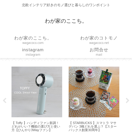
北欧インテリア好きのモノ選びと暮らしのワンポイント
わが家のここち。
わが家のここち。
わが家のコトモノ
wagacoco.com
wagacoco.net
instagram
お問合せ
instagram
mail
ィファン新調！
【 STARBUCKS 】スマトラ マサ
【オキシクリーン】アメリカ版使
選び方と使い
デパン 3種どれを選ぶ？【スター
ってみました！日本版との違い
ファン】
バックス創業30周年】
は？【 OXICLEAN 】