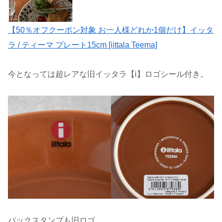
【50％オフクーポン対象 お一人様どれか1個だけ】イッタ
ラ / ティーマ プレート15cm [iittala Teema]
今となっては超レアな旧イッタラ【i】ロゴシール付き。
バックスタンプも旧ロゴ。