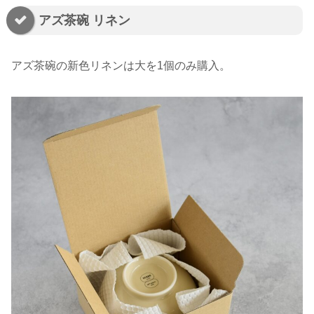
アズ茶碗 リネン
アズ茶碗の新色リネンは大を1個のみ購入。