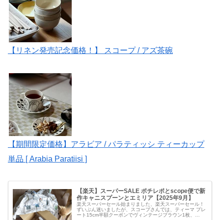
【リネン発売記念価格！】 スコープ / アズ茶碗
【期間限定価格】アラビア / パラティッシ ティーカップ
単品 [ Arabia Paratiisi ]
【楽天】スーパーSALE ポチレポとscope便で新
作キャニスプーンとエミリア【2025年9月】
楽天スーパーセール始まりました、楽天スーパーセール！
ずいぶん迷いましたが、スコープさんでは、ティーマ プレ
ート15cm半額クーポンでヴィンテージブラウン1枚、