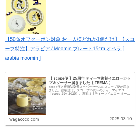
【50％オフクーポン対象 お一人様どれか1個だけ】【スコ
ープ特注】アラビア / Moomin プレート15cm オペラ [
arabia moomin ]
【 scope便 】25周年 ティーマ復刻イエローカッ
プ＆ソーサー届きました【 TEEMA 】
scope便と緩衝誌楽天スーパーセールのスコープ便が届き
ました。緩衝誌は、スコープ25周年のティーマイエロー
【scope 25v. 2025】。裏面は【ティーマイエロー オール
フィンランドロケ】。スコープ25年の歴史と、ティーマイ
エロー復刻...
2025.03.10
wagacoco.com