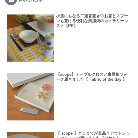
小皿にもなる二連箸置き◇お箸とスプー
ンも置ける便利な美濃焼のカトラリーレ
スト【PR】
【scope】テーブルクロスと東屋姫フォ
ーク届きました【 Fabric of the day 】
【 scope 】どこまでが良品？アウトレッ