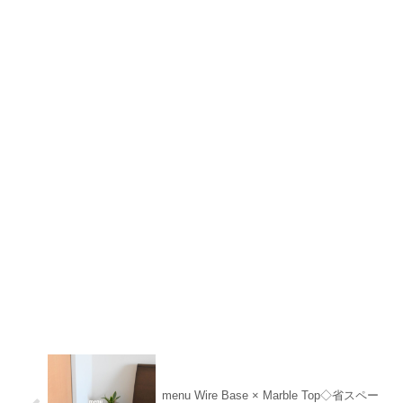
menu Wire Base × Marble Top◇省スペー