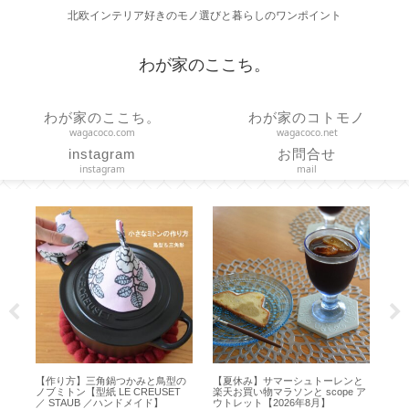
北欧インテリア好きのモノ選びと暮らしのワンポイント
わが家のここち。
わが家のここち。
わが家のコトモノ
wagacoco.com
wagacoco.net
instagram
お問合せ
instagram
mail
を
【作り方】三角鍋つかみと鳥型の
【夏休み】サマーシュトーレンと
【
に
ノブミトン【型紙 LE CREUSET
楽天お買い物マラソンと scope ア
簡単
・
／ STAUB ／ハンドメイド】
ウトレット【2026年8月】
ピロ