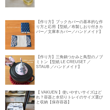
【作り方】ブックカバーの基本的な作
り方と応用【型紙／布製しおり付きカ
バー／文庫本カバー／ハンドメイド】
【作り方】三角鍋つかみと鳥型のノブ
ミトン【型紙 LE CREUSET ／
STAUB ／ハンドメイド】
【 VAKUEN 】使いやすいサイズはど
れ？容器と水切りトレイのサイズ選び
と収納【保存容器】