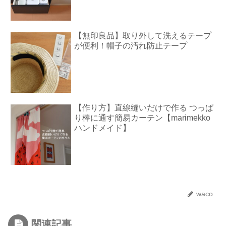
【無印良品】取り外して洗えるテープ
が便利！帽子の汚れ防止テープ
【作り方】直線縫いだけで作る つっぱ
り棒に通す簡易カーテン【marimekko
ハンドメイド】
waco
関連記事