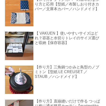
り方と応用【型紙／布製しおり付きカ
バー／文庫本カバー／ハンドメイド】
【 VAKUEN 】使いやすいサイズはど
れ？容器と水切りトレイのサイズ選び
と収納【保存容器】
【作り方】三角鍋つかみと鳥型のノブ
ミトン【型紙 LE CREUSET ／
STAUB ／ハンドメイド】
【作り方】直線縫いだけで作る つっぱ
り棒に通す簡易カーテン【marimekko