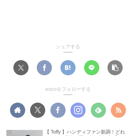
シェアする
wacoをフォローする
【 Toffy 】ハンディファン新調！どれ