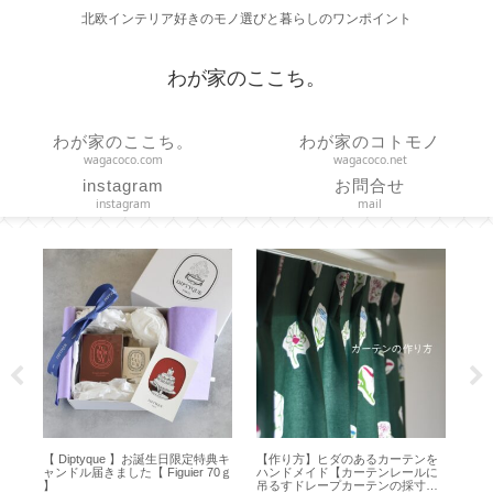
北欧インテリア好きのモノ選びと暮らしのワンポイント
わが家のここち。
わが家のここち。
わが家のコトモノ
wagacoco.com
wagacoco.net
instagram
お問合せ
instagram
mail
【 Diptyque 】お誕生日限定特典キ
【作り方】ヒダのあるカーテンを
【
ャンドル届きました【 Figuier 70ｇ
ハンドメイド【カーテンレールに
な
】
吊るすドレープカーテンの採寸・
り