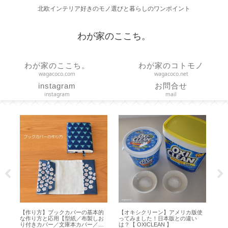
北欧インテリア好きのモノ選びと暮らしのワンポイント
わが家のここち。
わが家のここち。
わが家のコトモノ
wagacoco.com
wagacoco.net
instagram
お問合せ
instagram
mail
使
【作り方】直線縫いだけで作る つ
【誕生日】2歳になりました【
【 
っぱり棒に通す簡易カーテン
Happy 2nd Birthday 】
ャン
【marimekko ハンドメイド】
】