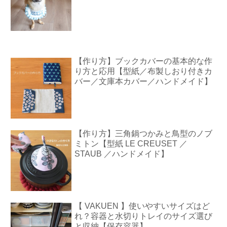
【作り方】ブックカバーの基本的な作
り方と応用【型紙／布製しおり付きカ
バー／文庫本カバー／ハンドメイド】
【作り方】三角鍋つかみと鳥型のノブ
ミトン【型紙 LE CREUSET ／
STAUB ／ハンドメイド】
【 VAKUEN 】使いやすいサイズはど
れ？容器と水切りトレイのサイズ選び
と収納【保存容器】