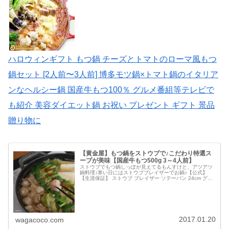
ハロウィンギフト もつ鍋 チーズとトマトのローマ風もつ
鍋セット [2人前〜3人前] 博多モツ鍋×トマト鍋のイタリア
ンなヘルシー鍋 国産牛もつ100％ グルメ番組等テレビで
も紹介 美容ダイエット鍋 お祝い プレゼント ギフト 景品
贈り物に
【黄金屋】もつ鍋をストウブで♪こだわり特選ス
ープが美味【国産牛もつ500g 3～4人前】
ストウブでもつ鍋しっぽが見えてるもんすけと、アツアツ
鍋料理♪寒い日にはストウブブレイザーでお鍋♪【公式】
【生涯保証】 ストウブ ブレイザー ソテーパン 24cm グレ
ー STAUB黄金屋のもつ鍋黄金屋のもつ鍋をお取り寄せし
ました。冷凍便でお...
2017.01.20
wagacoco.com