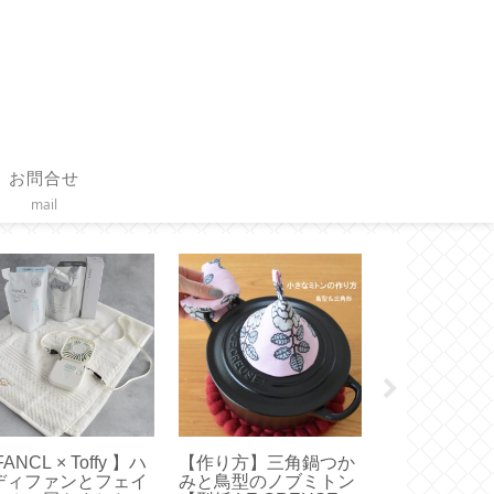
お問合せ
mail
FANCL × Toffy 】ハ
【作り方】三角鍋つか
【 Diptyqu
ディファンとフェイ
みと鳥型のノブミトン
日限定特典キ