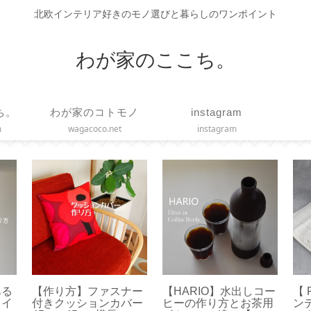
北欧インテリア好きのモノ選びと暮らしのワンポイント
わが家のここち。
ち。
わが家のコトモノ
instagram
m
wagacoco.net
instagram
ある
【作り方】ファスナー
【HARIO】水出しコー
【 
メイ
付きクッションカバー
ヒーの作り方とお茶用
ン