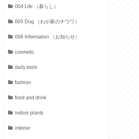
004 Life （暮らし）
005 Dog （わが家のチワワ）
006 Information （お知らせ）
cosmetic
daily tools
fashion
food and drink
indoor plants
interior