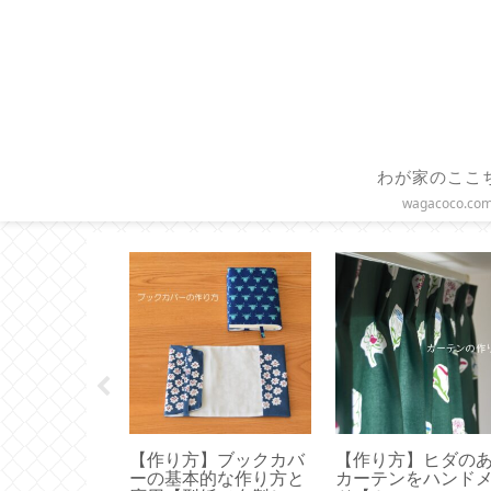
わが家のここ
wagacoco.co
】枕カバーは
【作り方】ブックカバ
【作り方】ヒダの
で簡単ハンド
ーの基本的な作り方と
カーテンをハンド