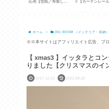
3cm×63cm
応用【型紙／布製しお
ド【カーテンレー
ース 】
り付きカバー／文庫本
吊るすドレープカ
カバー／ハンドメイ
ンの採寸・サイズ
ド】
ホーム
001 ROOM （インテリア・収納
※※本サイトはアフィリエイト広告、プロ
【 xmas3 】イッタラと
りました【クリスマスのイ
2017.12.10
2022.09.02