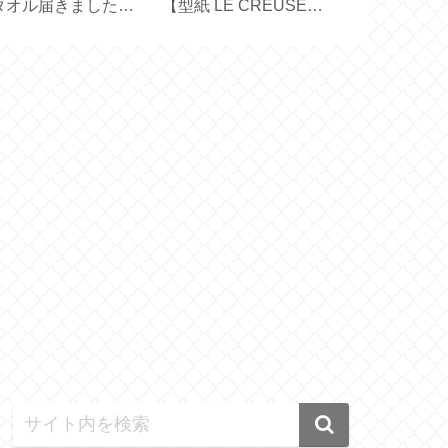
タオル届きました
【型紙 LE CREUSET
届きました【 Fi
プレゼント2026夏】
／ STAUB ／ハンドメ
70ｇ 】
イド】