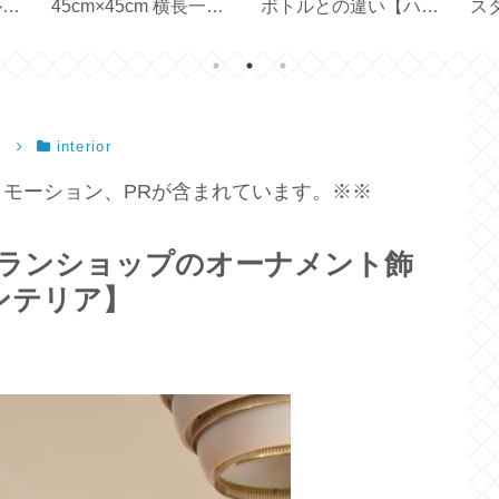
ルに
45cm×45cm 横長一枚
ボトルとの違い【ハリ
ス
ーテ
の生地で作る【ハンド
オ フィルターインボト
【
】
メイド】
ル】
）
interior
モーション、PRが含まれています。※※
コンランショップのオーナメント飾
ンテリア】