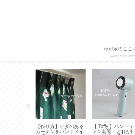
わが家のここ
wagacoco.co
ースケール】
【作り方】ヒダのある
【 Toffy 】ハンデ
アの便利機能
カーテンをハンドメイ
ァン新調！どれが