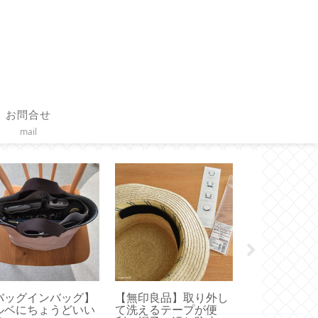
お問合せ
mail
バッグインバッグ】
【無印良品】取り外し
【誕生日】2
ルベにちょうどいい
て洗えるテープが便
ました【 Happ