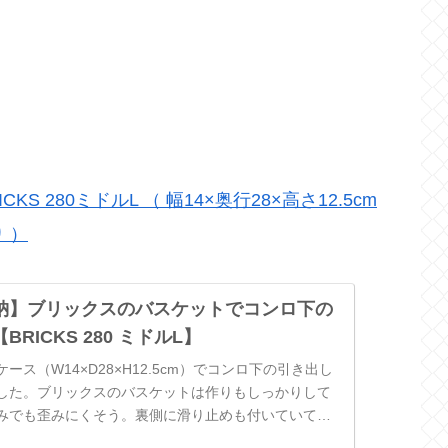
KS 280ミドルL （ 幅14×奥行28×高さ12.5cm
 ）
納】ブリックスのバスケットでコンロ下の
RICKS 280 ミドルL】
ース（W14×D28×H12.5cm）でコンロ下の引き出し
した。ブリックスのバスケットは作りもしっかりして
みでも歪みにくそう。裏側に滑り止めも付いていて、
クスが移動しにくいの…