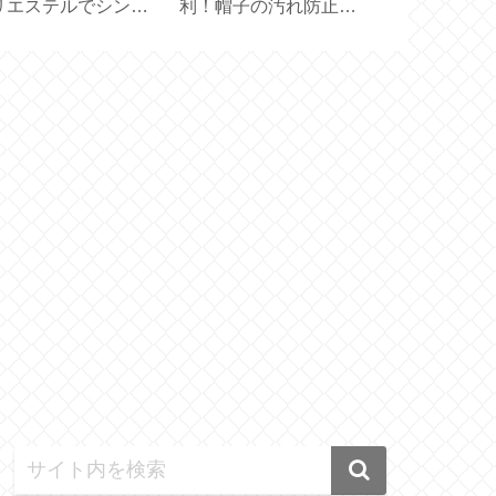
リエステルでシンプ
利！帽子の汚れ防止テ
Birthday 】
量【707C 704GP
ープ
5GP】