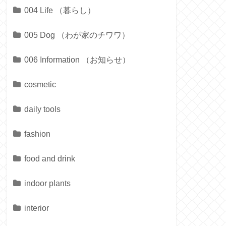
004 Life （暮らし）
005 Dog （わが家のチワワ）
006 Information （お知らせ）
cosmetic
daily tools
fashion
food and drink
indoor plants
interior