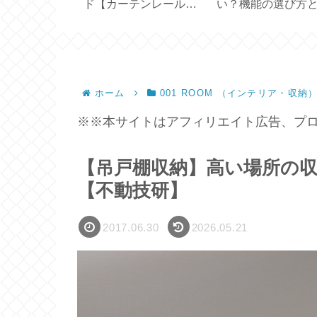
Black
ド【カーテンレールに
い？機能の選び方
asic＋ 】
吊るすドレープカーテ
い方【ひんやり3Wa
ンの採寸・サイズ】
ファン】
ホーム
001 ROOM （インテリア・収納
※※本サイトはアフィリエイト広告、プロ
【吊戸棚収納】高い場所の
【不動技研】
2017.06.30
2026.05.21