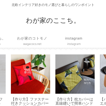
北欧インテリア好きのモノ選びと暮らしのワンポイント
わが家のここち。
ち。
わが家のコトモノ
instagram
m
wagacoco.net
instagram
ィフ
【作り方】ファスナー
【作り方】枕カバーは
【
い
付きクッションカバー
直線縫いで簡単ハンド
エ