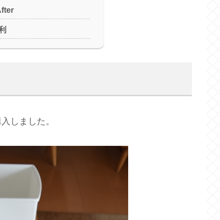
fter
利
購入しました。