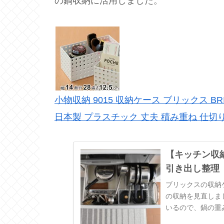
の鍋収納に活用しました。
小物収納 9015 収納ケース ブリックス BRIC
日本製 プラスチック 丈夫 積み重ね 仕切り
【キッチン収
引き出し整理【B
ブリックスの収納ケ
の収納を見直しま
いるので、鍋の重
引出しの中でボッ