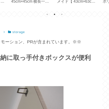
と使
45cm×45cm 横長一枚
メイド【 43cm×63cm
ポ
y
の生地で作る【ハンド
ピローケース 】
ル軽
メイド】
72
）
storage
モーション、PRが含まれています。※※
収納に取っ手付きボックスが便利