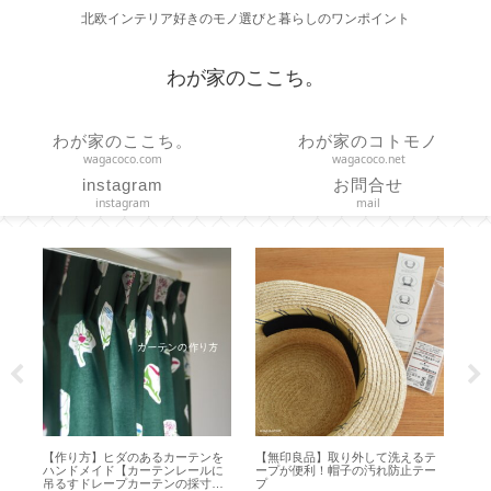
北欧インテリア好きのモノ選びと暮らしのワンポイント
わが家のここち。
わが家のここち。
わが家のコトモノ
wagacoco.com
wagacoco.net
instagram
お問合せ
instagram
mail
作り
【作り方】ヒダのあるカーテンを
【無印良品】取り外して洗えるテ
【 
リ
ハンドメイド【カーテンレールに
ープが便利！帽子の汚れ防止テー
ど
吊るすドレープカーテンの採寸・
プ
方【