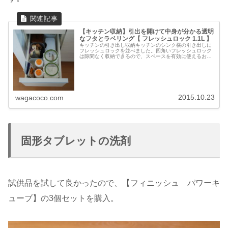
【キッチン収納】引出を開けて中身が分かる透明
なフタとラベリング【 フレッシュロック 1.1L 】
キッチンの引き出し収納キッチンのシンク横の引き出しに
フレッシュロックを並べました。四角いフレッシュロック
は隙間なく収納できるので、スペースを有効に使えるお気
に入りです。無印良品の【ポリプロピレンメイクボック
ス・１／２横ハーフ】と並べ、引き出...
2015.10.23
wagacoco.com
固形タブレットの洗剤
試供品を試して良かったので、【フィニッシュ パワーキ
ューブ】の3個セットを購入。