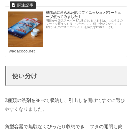
試供品に吊られた話◇フィニッシュ パワーキュ
ーブ使ってみました！
明日から楽天スーパーSALE が始まりますね。もんすけの
フードを買うつもりでしたが、、、残り少なくなって、心
配だったのでスーパーSALE を待たずにポチ。そし
て、、、【フィニッシュ パワーキューブ】を買おうと思
ってます。というのも、5個入り...
wagacoco.net
使い分け
2種類の洗剤を並べて収納し、引出しを開けてすぐに選び
やすくなりました。
角型容器で無駄なくぴったり収納でき、フタの開閉も簡