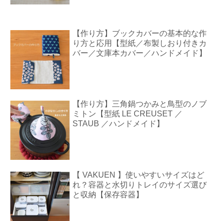
【作り方】ブックカバーの基本的な作
り方と応用【型紙／布製しおり付きカ
バー／文庫本カバー／ハンドメイド】
【作り方】三角鍋つかみと鳥型のノブ
ミトン【型紙 LE CREUSET ／
STAUB ／ハンドメイド】
【 VAKUEN 】使いやすいサイズはど
れ？容器と水切りトレイのサイズ選び
と収納【保存容器】