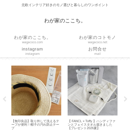
北欧インテリア好きのモノ選びと暮らしのワンポイント
わが家のここち。
わが家のここち。
わが家のコトモノ
wagacoco.com
wagacoco.net
instagram
お問合せ
instagram
mail
ィファ
【 STARBUCKS 】シリコンアイス
【バッグインバッグ】エルベにち
【
た
トレーでアイスコーヒー＆カフェ
ょうどいいポリエステルでシンプ
の
オレ【アルファベット製氷皿】
ル軽量【707C 704GP 725GP】
B