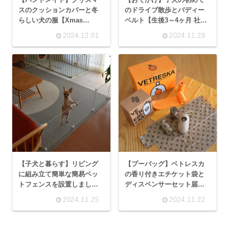
スのクッションカバーと冬
のドライブ散歩とバディー
らしい犬の服【Xmas
ベルト【生後3～4ヶ月 社会
2024】
化トレーニング】
2024.12.01
2024.11.29
【子犬と暮らす】リビング
【プーバッグ】ベトレスカ
に組み立て簡単な簡易ペッ
の香り付きエチケット袋と
トフェンスを設置しました
ディスペンサーセット届き
【生後4ヶ月】
ました【Vetreska】
2024.11.25
2024.11.22