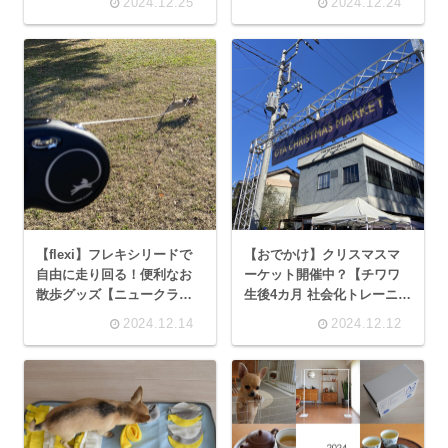
2024.12.25
2024.12.24
【flexi】フレキシリードで
【おでかけ】クリスマスマ
自由に走り回る！便利なお
ーケット開催中？【チワワ
散歩グッズ【ニュークラシ
生後4カ月 社会化トレーニン
ック コード 5m】
グ】
2024.12.14
2024.12.12