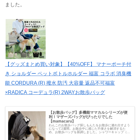
ました。
【グッズまとめ買い対象】【40%OFF】 マナーポーチ付
き ショルダー ペットボトルホルダー 福富 コラボ 消臭機
能 CORDURA (R) 撥水 防汚 大容量 返品不可福富
×RADICA コーデュラ(R) 2WAYお散歩バッグ
【お散歩バッグ】多機能ママカルシリーズが便
利！マザーズバッグがぴったりでした
【mamacaru】
わんこのお散歩バッグ探しもんたをお散歩に連れ出すよう
になって2週間。お散歩中に感じた不便さを解消するた
め、お散歩バッグを新調しました。シャワーキャップ（リ
ッチェル ハンディシャワー）を付けたペットボトルもすっ
ぽり入ります。お散歩バッグ探しに...