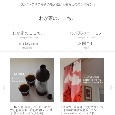
北欧インテリア好きのモノ選びと暮らしのワンポイント
わが家のここち。
わが家のここち。
わが家のコトモノ
wagacoco.com
wagacoco.net
instagram
お問合せ
instagram
mail
の
【HARIO】水出しコーヒーの作り
【作り方】直線縫いだけで作る つ
【
T
方とお茶用ボトルとの違い【ハリ
っぱり棒に通す簡易カーテン
ー
オ フィルターインボトル】
【marimekko ハンドメイド】
プ