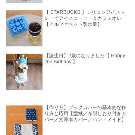
【 STARBUCKS 】シリコンアイスト
レーでアイスコーヒー＆カフェオレ
【アルファベット製氷皿】
【誕生日】2歳になりました【 Happy
2nd Birthday 】
【作り方】ブックカバーの基本的な作
り方と応用【型紙／布製しおり付きカ
バー／文庫本カバー／ハンドメイド】