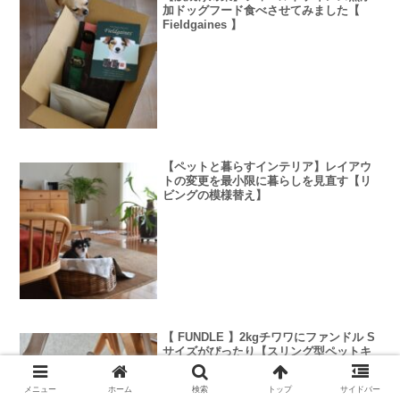
加ドッグフード食べさせてみました【
Fieldgaines 】
【ペットと暮らすインテリア】レイアウ
トの変更を最小限に暮らしを見直す【リ
ビングの模様替え】
【 FUNDLE 】2kgチワワにファンドル S
サイズがぴったり【スリング型ペットキ
ャリーバッグ】
メニュー
ホーム
検索
トップ
サイドバー