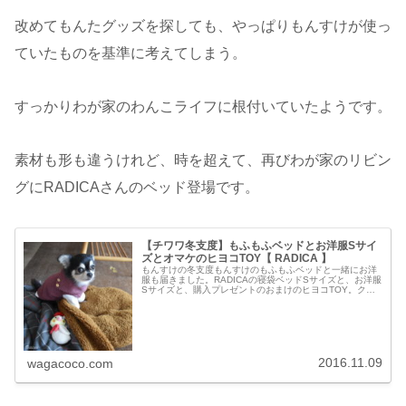
改めてもんたグッズを探しても、やっぱりもんすけが使っ
ていたものを基準に考えてしまう。
すっかりわが家のわんこライフに根付いていたようです。
素材も形も違うけれど、時を超えて、再びわが家のリビン
グにRADICAさんのベッド登場です。
【チワワ冬支度】もふもふベッドとお洋服Sサイ
ズとオマケのヒヨコTOY【 RADICA 】
もんすけの冬支度もんすけのもふもふベッドと一緒にお洋
服も届きました。RADICAの寝袋ベッドSサイズと、お洋服
Sサイズと、購入プレゼントのおまけのヒヨコTOY。クリ
スマス仕様の可愛いヒヨコです。サイズが合わなかっ
た…！お洋服はSサイズを二着...
2016.11.09
wagacoco.com