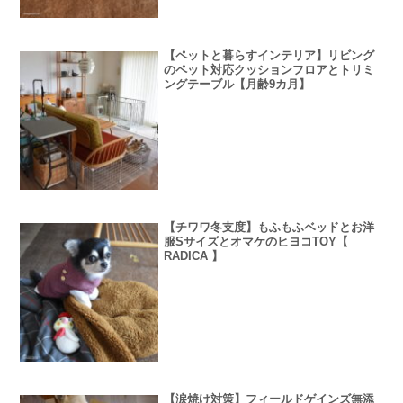
【ペットと暮らすインテリア】リビング
のペット対応クッションフロアとトリミ
ングテーブル【月齢9カ月】
【チワワ冬支度】もふもふベッドとお洋
服SサイズとオマケのヒヨコTOY【
RADICA 】
【涙焼け対策】フィールドゲインズ無添