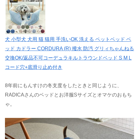
犬 小型犬 犬用 猫 猫用 手洗いOK 洗える ペットベッド ベ
ッド カドラー CORDURA (R) 撥水 防汚 グリィちゃんねる
交換OK/返品不可コーデュラキルトラウンドベッド S M L
コード穴+底滑り止め付き
8年前にもんすけの冬支度をしたときと同じように、
RADICAさんのベッドとお洋服Sサイズとオマケのおもち
ゃ。