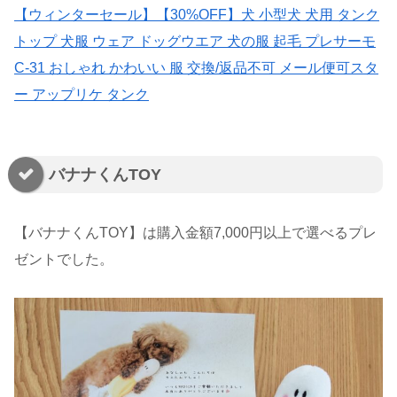
【ウィンターセール】【30%OFF】犬 小型犬 犬用 タンク
トップ 犬服 ウェア ドッグウエア 犬の服 起毛 プレサーモ
C-31 おしゃれ かわいい 服 交換/返品不可 メール便可スタ
ー アップリケ タンク
バナナくんTOY
【バナナくんTOY】は購入金額7,000円以上で選べるプレ
ゼントでした。