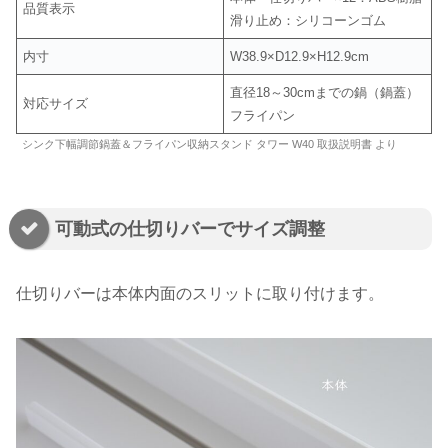
品質表示
滑り止め：シリコーンゴム
内寸
W38.9×D12.9×H12.9cm
直径18～30cmまでの鍋（鍋蓋）
対応サイズ
フライパン
シンク下幅調節鍋蓋＆フライパン収納スタンド タワー W40 取扱説明書 より
可動式の仕切りバーでサイズ調整
仕切りバーは本体内面のスリットに取り付けます。