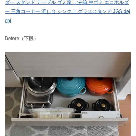
ダー スタンド テーブル ゴミ箱 ごみ箱 生ゴミ エコホルダ
ー 三角コーナー 流し台 シンク上 グラススタンド JGS dej
cpj
Before（下段）