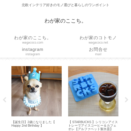
北欧インテリア好きのモノ選びと暮らしのワンポイント
わが家のここち。
わが家のここち。
わが家のコトモノ
wagacoco.com
wagacoco.net
instagram
お問合せ
instagram
mail
【 STARBUCKS 】シリコンアイス
【 Diptyque 】お誕生日限定特典キ
【作り方
トレーでアイスコーヒー＆カフェ
ャンドル届きました【 Figuier 70ｇ
ョンカバー 
オレ【アルファベット製氷皿】
】
の生地で