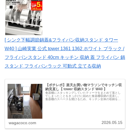
[ シンク下幅調節鍋蓋&フライパン収納スタンド タワー
W40 ] 山崎実業 公式 tower 1361 1362 ホワイト ブラック /
フライパンスタンド 40cm キッチン 収納 蓋 フライパン 鍋
スタンド フライパンラック 可動式 立てる収納
【ポチレポ】楽天お買い物マラソンでキッチン収
納見直し【 tower 収納スタンド W40 】
食器棚にスタッキングしていたティーマをまとめて落とし
てしまったことをきっかけに始めた食器棚収納の見直し。
食器棚のスペースを開けるため、キッチン全体の収納を見
直し、食器棚の引出と調理台下の引出にタワーの【シンク
下幅調節鍋蓋＆フライパン収納スタ…
2026.05.15
wagacoco.com