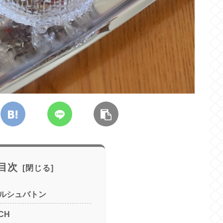
目次
ルシュバトン
CH