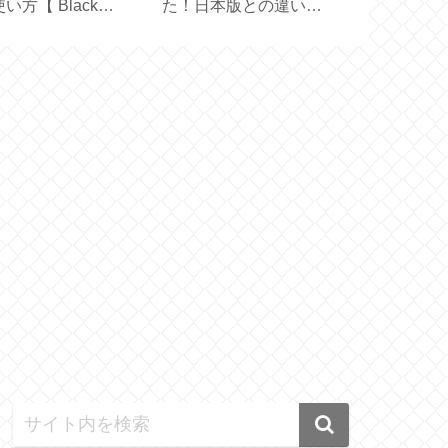
い方【 Black
た！日本版との違い
通す簡易カー
ror Basic＋ 】
は？【 OXICLEAN 】
【marimekk
イド】