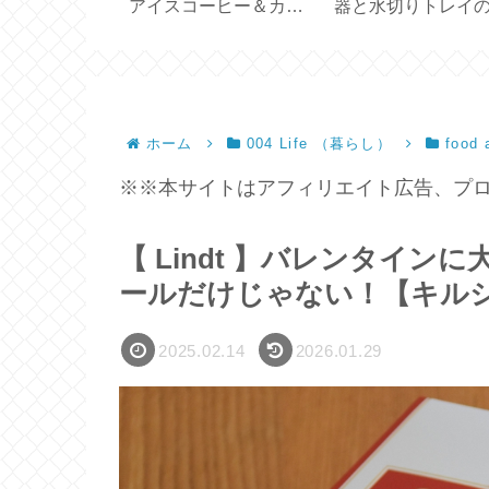
テルでシンプ
アイスコーヒー＆カフ
器と水切りトレイ
7C 704GP
ェオレ【アルファベッ
イズ選びと収納【
ト製氷皿】
容器】
ホーム
004 Life （暮らし）
food 
※※本サイトはアフィリエイト広告、プロ
【 Lindt 】バレンタイ
ールだけじゃない！【キル
2025.02.14
2026.01.29