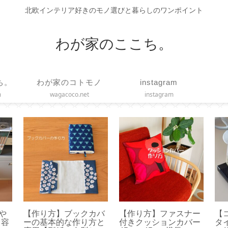
北欧インテリア好きのモノ選びと暮らしのワンポイント
わが家のここち。
ち。
わが家のコトモノ
instagram
m
wagacoco.net
instagram
いや
【作り方】ブックカバ
【作り方】ファスナー
【
？容
ーの基本的な作り方と
付きクッションカバー
タ