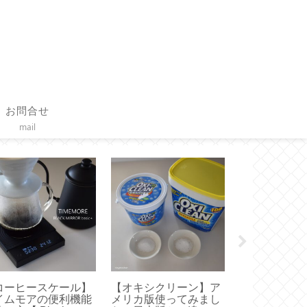
お問合せ
mail
コーヒースケール】
【オキシクリーン】ア
【作り方】直
イムモアの便利機能
メリカ版使ってみまし
けで作る つ