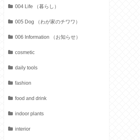
004 Life （暮らし）
005 Dog （わが家のチワワ）
006 Information （お知らせ）
cosmetic
daily tools
fashion
food and drink
indoor plants
interior