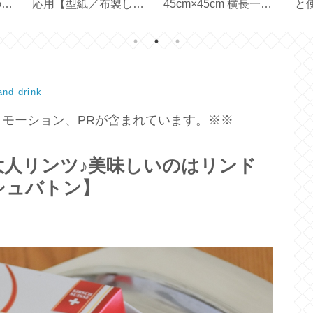
のサ
応用【型紙／布製しお
45cm×45cm 横長一枚
と使
保存
り付きカバー／文庫本
の生地で作る【ハンド
Mir
カバー／ハンドメイ
メイド】
ド】
and drink
モーション、PRが含まれています。※※
ンに大人リンツ♪美味しいのはリンド
シュバトン】