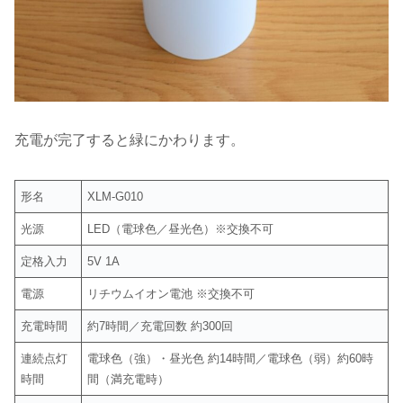
充電が完了すると緑にかわります。
形名
XLM-G010
光源
LED（電球色／昼光色）※交換不可
定格入力
5V 1A
電源
リチウムイオン電池 ※交換不可
充電時間
約7時間／充電回数 約300回
連続点灯
電球色（強）・昼光色 約14時間／電球色（弱）約60時
時間
間（満充電時）