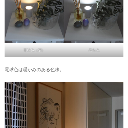
電球色（弱）
昼光色
電球色は暖かみのある色味。