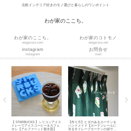
北欧インテリア好きのモノ選びと暮らしのワンポイント
わが家のここち。
わが家のここち。
わが家のコトモノ
wagacoco.com
wagacoco.net
instagram
お問合せ
instagram
mail
サ
【 STARBUCKS 】シリコンアイス
【作り方】ヒダのあるカーテンを
【
ー
トレーでアイスコーヒー＆カフェ
ハンドメイド【カーテンレールに
ノブ
オレ【アルファベット製氷皿】
吊るすドレープカーテンの採寸・
／ 