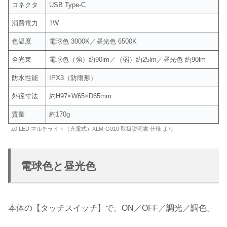
コネクタ
USB Type-C
消費電力
1W
色温度
電球色 3000K／昼光色 6500K
全光束
電球色（強）約90lm／（弱）約25lm／昼光色 約90lm
防水性能
IPX3（防雨形）
外径寸法
約H97×W65×D65mm
質量
約170g
±0 LED マルチライト（充電式）XLM-G010 取扱説明書 仕様 より
電球色と昼光色
本体の【タッチスイッチ】で、ON／OFF／調光／調色。