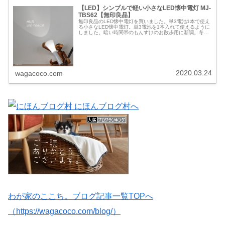
【LED】シンプルで軽い小さなLED懐中電灯 MJ‐
TBS62【無印良品】
無印良品のLED懐中電灯を買いました。単3電池1本で使え
る小さなLED懐中電灯。単3電池を1本入れて使えるように
しました。暗い時間帯のもんすけのお散歩用に新調。冬場
は昼間の暖かい時間帯にお散歩に行きますが、夏場は涼し
い夕方に出ることも多いの...
2020.03.24
wagacoco.com
わが家のここち。ブログ記事一覧TOPへ
（https://wagacoco.com/blog/）