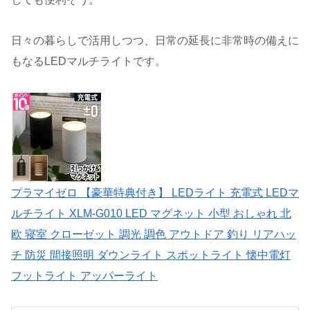
日々の暮らしで活用しつつ、日常の延長に非常時の備えに
もなるLEDマルチライトです。
プラマイゼロ 【豪華特典付き】 LEDライト 充電式 LEDマ
ルチライト XLM-G010 LED マグネット 小型 おしゃれ 北
欧 寝室 クローゼット 調光 調色 アウトドア 釣り リアハッ
チ 防災 間接照明 ダウンライト スポットライト 懐中電灯
フットライト アッパーライト