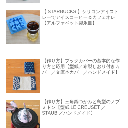
【 STARBUCKS 】シリコンアイスト
レーでアイスコーヒー＆カフェオレ
【アルファベット製氷皿】
【作り方】ブックカバーの基本的な作
り方と応用【型紙／布製しおり付きカ
バー／文庫本カバー／ハンドメイド】
【作り方】三角鍋つかみと鳥型のノブ
ミトン【型紙 LE CREUSET ／
STAUB ／ハンドメイド】