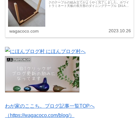
クのテーブルの組み立てがようやく完了しました。ホワイ
トラミネート天板の長方形のダイニングテーブル【81A】
です。テーブル81A / ホワイトラミネート W150×D75cm
(Artek ...
2023.10.26
wagacoco.com
わが家のここち。ブログ記事一覧TOPへ
（https://wagacoco.com/blog/）