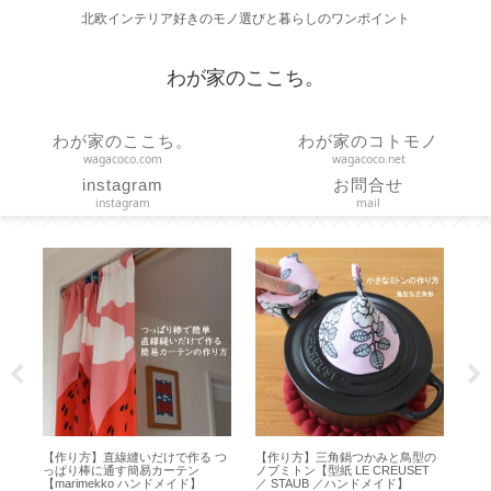
北欧インテリア好きのモノ選びと暮らしのワンポイント
わが家のここち。
わが家のここち。
わが家のコトモノ
wagacoco.com
wagacoco.net
instagram
お問合せ
instagram
mail
と
【作り方】直線縫いだけで作る つ
【作り方】三角鍋つかみと鳥型の
【
 ア
っぱり棒に通す簡易カーテン
ノブミトン【型紙 LE CREUSET
Hap
【marimekko ハンドメイド】
／ STAUB ／ハンドメイド】