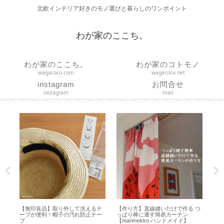
北欧インテリア好きのモノ選びと暮らしのワンポイント
わが家のここち。
わが家のここち。
わが家のコトモノ
wagacoco.com
wagacoco.net
instagram
お問合せ
instagram
mail
ち
【無印良品】取り外して洗えるテ
【作り方】直線縫いだけで作る つ
【
プ
ープが便利！帽子の汚れ防止テー
っぱり棒に通す簡易カーテン
な
プ
【marimekko ハンドメイド】
り