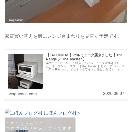
家電買い替えを機にレンジ台まわりを見直す予定です。
【 BALMUDA 】バルミューダ届きました【 The
Range ／ The Toaster 】
楽天スーパーSALE で購入したバルミューダが届きまし
た。オーブントースター【The Toaster】とオーブンレンジ
【The Range】。どちらもホワイト。優しい白です。オー
ブンレンジはかなり大きいので、キッチンの印象がずいぶ
ん変わりま...
2020.06.07
wagacoco.com