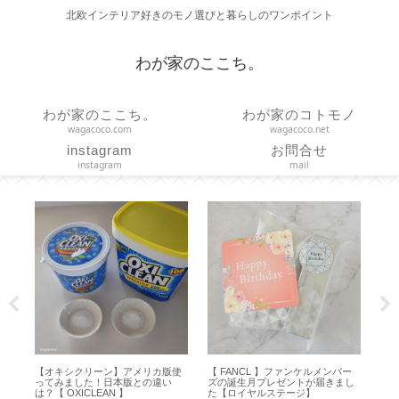
北欧インテリア好きのモノ選びと暮らしのワンポイント
わが家のここち。
わが家のここち。
わが家のコトモノ
wagacoco.com
wagacoco.net
instagram
お問合せ
instagram
mail
サ
【オキシクリーン】アメリカ版使
【 FANCL 】ファンケルメンバー
【
ー
ってみました！日本版との違い
ズの誕生月プレゼントが届きまし
Hap
は？【 OXICLEAN 】
た【ロイヤルステージ】