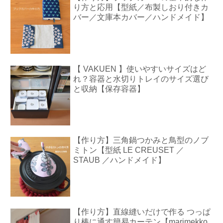
り方と応用【型紙／布製しおり付きカ
バー／文庫本カバー／ハンドメイド】
【 VAKUEN 】使いやすいサイズはど
れ？容器と水切りトレイのサイズ選び
と収納【保存容器】
【作り方】三角鍋つかみと鳥型のノブ
ミトン【型紙 LE CREUSET ／
STAUB ／ハンドメイド】
【作り方】直線縫いだけで作る つっぱ
り棒に通す簡易カーテン【marimekko