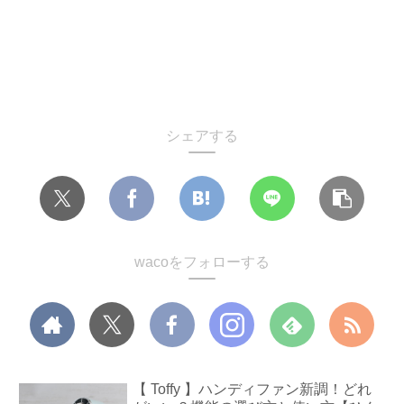
シェアする
wacoをフォローする
【 Toffy 】ハンディファン新調！どれ