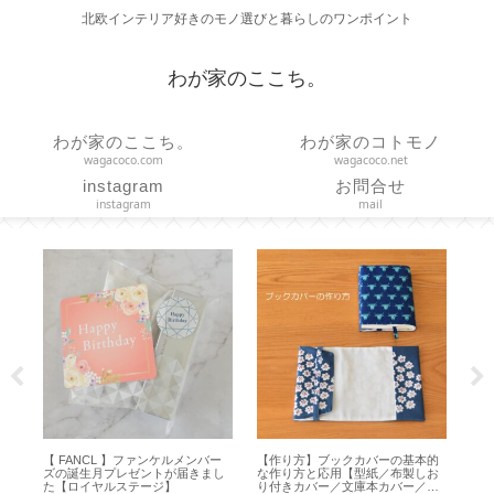
北欧インテリア好きのモノ選びと暮らしのワンポイント
わが家のここち。
わが家のここち。
わが家のコトモノ
wagacoco.com
wagacoco.net
instagram
お問合せ
instagram
mail
！
【 FANCL 】ファンケルメンバー
【作り方】ブックカバーの基本的
【H
い
ズの誕生月プレゼントが届きまし
な作り方と応用【型紙／布製しお
方
た【ロイヤルステージ】
り付きカバー／文庫本カバー／ハ
オ 