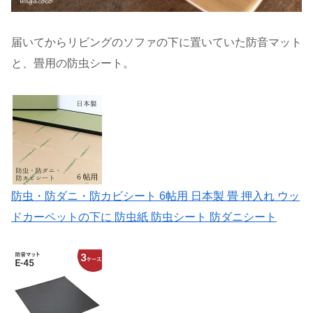
届いてからリビングのソファの下に置いていた防音マット
と、畳用の防虫シート。
防虫・防ダニ・防カビシート 6帖用 日本製 畳 押入れ ウッ
ドカーペットの下に 防虫紙 防虫シート 防ダニシート