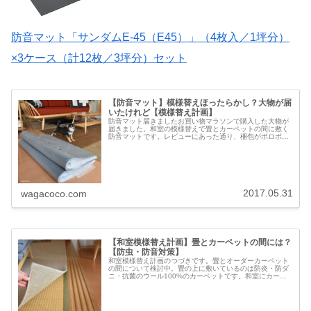
防音マット「サンダムE-45（E45）」（4枚入／1坪分）
×3ケース（計12枚／3坪分）セット
【防音マット】模様替えほったらかし？大物が届
いたけれど【模様替え計画】
防音マット届きましたお買い物マラソンで購入した大物が
届きました。和室の模様替えで畳とカーペットの間に敷く
防音マットです。レビューにあった通り、梱包がボロボロ
で届きました(;´∀｀)新品を購入しても、届くまでにすっか
りアウトレット品になってし...
2017.05.31
wagacoco.com
【和室模様替え計画】畳とカーペットの間には？
【防虫・防音対策】
和室模様替え計画のつづきです。畳とオーダーカーペット
の間について検討中。畳の上に敷いているのは防炎・防ダ
ニ・抗菌のウール100%のカーペットです。和室にカーペ
ットを敷いてしばらく経ち、端の浮きも気にならなくなり
ました。色味や素材感も気に入っ...