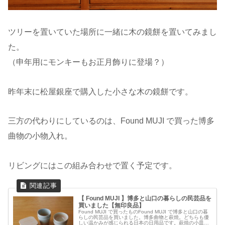
ツリーを置いていた場所に一緒に木の鏡餅を置いてみまし
た。
（申年用にモンキーもお正月飾りに登場？）
昨年末に松屋銀座で購入した小さな木の鏡餅です。
三方の代わりにしているのは、Found MUJI で買った博多
曲物の小物入れ。
リビングにはこの組み合わせで置く予定です。
【 Found MUJI 】博多と山口の暮らしの民芸品を
買いました【無印良品】
Found MUJI で買ったものFound MUJI で博多と山口の暮
らしの民芸品を買いました。博多曲物と萩焼。どちらも優
しい温かみが感じられる日本の日用品です。萩焼の小皿と