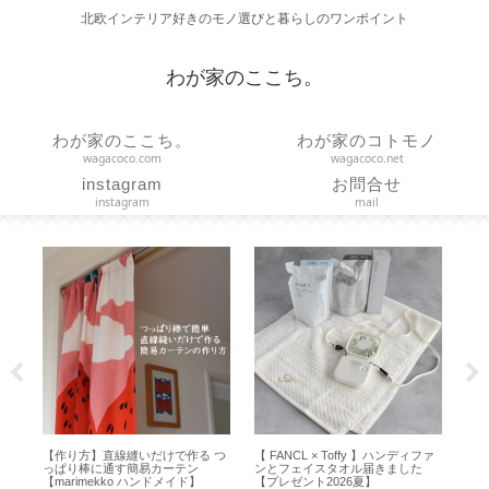
北欧インテリア好きのモノ選びと暮らしのワンポイント
わが家のここち。
わが家のここち。
わが家のコトモノ
wagacoco.com
wagacoco.net
instagram
お問合せ
instagram
mail
ち
【作り方】直線縫いだけで作る つ
【 FANCL × Toffy 】ハンディファ
【
プ
っぱり棒に通す簡易カーテン
ンとフェイスタオル届きました
ョン
【marimekko ハンドメイド】
【プレゼント2026夏】
の