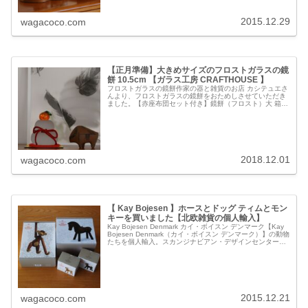
2015.12.29
wagacoco.com
【正月準備】大きめサイズのフロストガラスの鏡
餅 10.5cm 【ガラス工房 CRAFTHOUSE 】
フロストガラスの鏡餅作家の器と雑貨のお店 カシテュエさ
んより、フロストガラスの鏡餅をおためしさせていただき
ました。【赤座布団セット付き】鏡餅（フロスト）大 箱入
り＜ガラス工房CRAFTHOUSE＞ガラス職人手作り。大き
めサイズのガラスの鏡餅...
2018.12.01
wagacoco.com
【 Kay Bojesen 】ホースとドッグ ティムとモン
キーを買いました【北欧雑貨の個人輸入】
Kay Bojesen Denmark カイ・ボイスン デンマーク【Kay
Bojesen Denmark（カイ・ボイスン デンマーク）】の動物
たちを個人輸入。スカンジナビアン・デザインセンターの
ブラックフライデーSALE でオマジオのオー...
2015.12.21
wagacoco.com