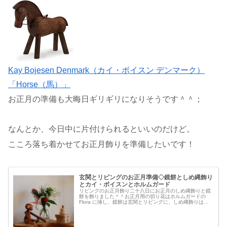
Kay Bojesen Denmark（カイ・ボイスン デンマーク）
「Horse（馬）」
お正月の準備も大晦日ギリギリになりそうです＾＾；
なんとか、今日中に片付けられるといいのだけど。
こころ落ち着かせてお正月飾りを準備したいです！
玄関とリビングのお正月準備◇鏡餅としめ縄飾り
とカイ・ボイスンとホルムガード
リビングのお正月飾り二十八日にお正月のしめ縄飾りと鏡
餅を飾りました＾＾お正月用の切り花はホルムガードの
Flora に挿し、鏡餅は玄関とリビングに、しめ縄飾りは玄
関と水回りともんすけコーナーに。リビングのキャビネの
鏡にも映りこんでいるのは、、...