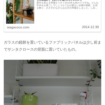
新年を迎える準備もうすぐ2014年も終わりですね。どんな
年末をお過ごしでしょうか？わが家はしめ縄や鏡餅、お花
を飾り、ささやかながらお正月の準備をしました。しめ縄
飾り12月上旬にしめ縄飾りを3つ作りました。一番大きな
しめ飾りは玄関の扉に。二つ...
2014.12.30
wagacoco.com
ガラスの鏡餅を置いているファブリックパネルは少し前ま
でサンタクロースの背面に置いていたもの。