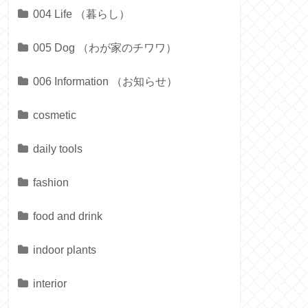
004 Life （暮らし）
005 Dog （わが家のチワワ）
006 Information （お知らせ）
cosmetic
daily tools
fashion
food and drink
indoor plants
interior