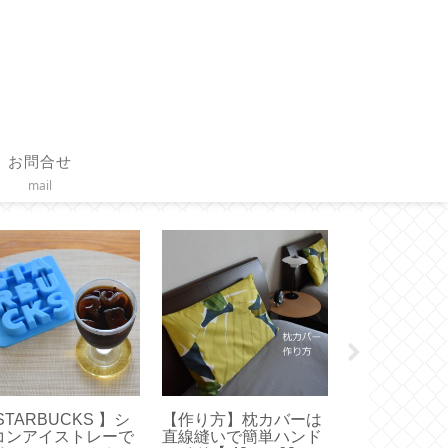
お問合せ
mail
STARBUCKS 】シ
【作り方】枕カバーは
【 Toffy 
コンアイストレーで
直線縫いで簡単ハンド
ァン新調！ど