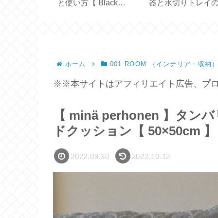
 CREUSET
と使い方【 Black
器と水切りトレイ
UB ／ハンドメ
Mirror Basic＋ 】
イズ選びと収納【
容器】
ホーム
001 ROOM （インテリア・収納
※※本サイトはアフィリエイト広告、プロ
【 minä perhonen 
ドクッション【 50×50cm 】
2022.09.30
2022.10.12