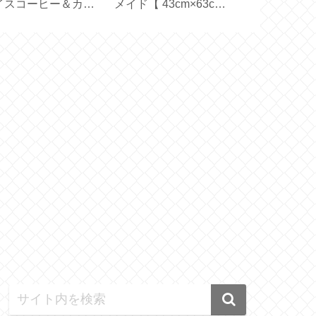
イスコーヒー＆カフ
メイド【 43cm×63cm
い？機能の選
オレ【アルファベッ
ピローケース 】
い方【ひんやり
製氷皿】
ファン】