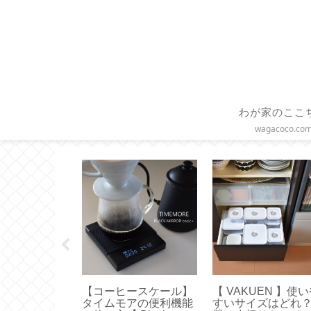
わが家のここ
wagacoco.co
】三角鍋つか
【コーヒースケール】
【 VAKUEN 】使
のノブミトン
タイムモアの便利機能
すいサイズはどれ