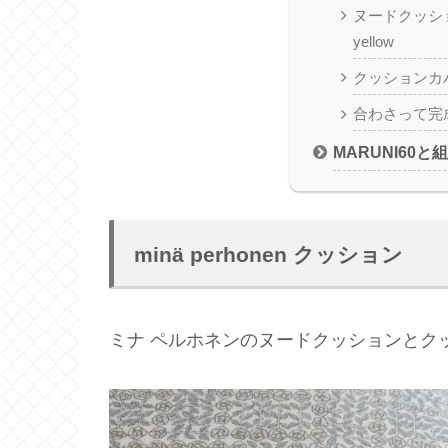
ヌードクッション 
yellow
クッションカバー 
合わさって完
MARUNI60
minä perhonen クッション
ミナ ペルホネンのヌードクッションとク