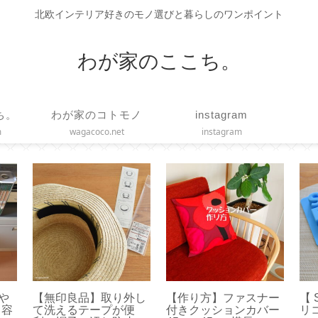
北欧インテリア好きのモノ選びと暮らしのワンポイント
わが家のここち。
ち。
わが家のコトモノ
instagram
m
wagacoco.net
instagram
いや
【無印良品】取り外し
【作り方】ファスナー
【 
？容
て洗えるテープが便
付きクッションカバー
リ