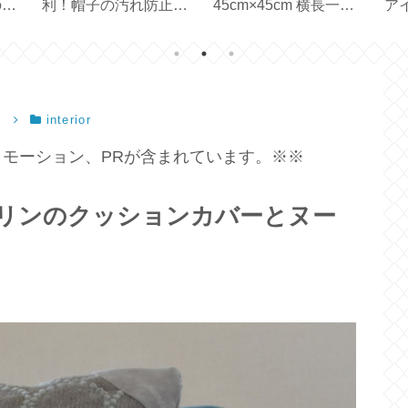
のサ
利！帽子の汚れ防止テ
45cm×45cm 横長一枚
ア
保存
ープ
の生地で作る【ハンド
ェ
メイド】
ト
）
interior
モーション、PRが含まれています。※※
】タンバリンのクッションカバーとヌー