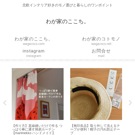
北欧インテリア好きのモノ選びと暮らしのワンポイント
わが家のここち。
わが家のここち。
わが家のコトモノ
wagacoco.com
wagacoco.net
instagram
お問合せ
instagram
mail
イス
【作り方】直線縫いだけで作る つ
【無印良品】取り外して洗えるテ
【 
ェ
っぱり棒に通す簡易カーテン
ープが便利！帽子の汚れ防止テー
ど
【marimekko ハンドメイド】
プ
方【