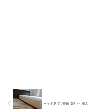
ベッド選び◇後編【購入～搬入】