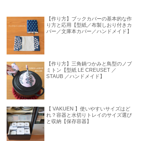
【作り方】ブックカバーの基本的な作
り方と応用【型紙／布製しおり付きカ
バー／文庫本カバー／ハンドメイド】
【作り方】三角鍋つかみと鳥型のノブ
ミトン【型紙 LE CREUSET ／
STAUB ／ハンドメイド】
【 VAKUEN 】使いやすいサイズはど
れ？容器と水切りトレイのサイズ選び
と収納【保存容器】