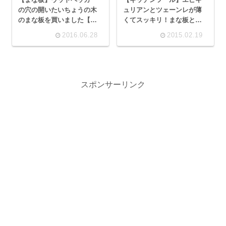
の穴の開いたいちょうの木
ュリアンとツェーンレが薄
のまな板を買いました【
くてスッキリ！まな板とス
woodpecker 】
ケール【kitchen】
2016.06.28
2015.02.19
スポンサーリンク