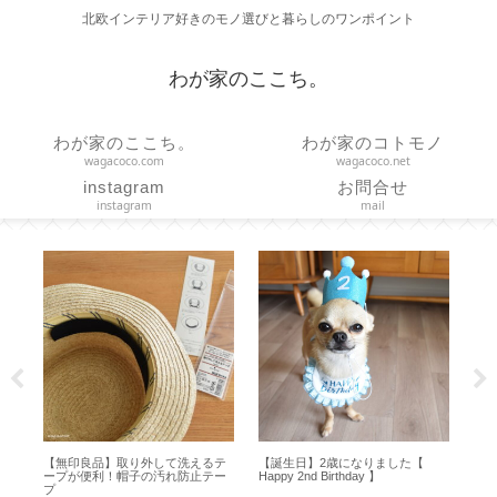
北欧インテリア好きのモノ選びと暮らしのワンポイント
わが家のここち。
わが家のここち。
わが家のコトモノ
wagacoco.com
wagacoco.net
instagram
お問合せ
instagram
mail
【
【HARIO】水出しコーヒーの作り
【バッグインバッグ】エルベにち
方とお茶用ボトルとの違い【ハリ
ょうどいいポリエステルでシンプ
オ フィルターインボトル】
ル軽量【707C 704GP 725GP】