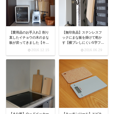
【愛用品のお手入れ】削り
【無印良品】ステンレスフ
直したイチョウの木のまな
ックにまな板を掛けて乾か
板が戻ってきました【キッ
す【横ブレしにくいS字フッ
チンの大掃除と収納】
ク 小2個入り】
2016.12.15
2016.06.29
【まな板】ウッドペッカー
【キッチンツール】エピキ