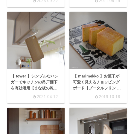
2023.09.22
2021.04.29
【 tower 】シンプルなハン
【 marimekko 】お菓子が
ガーでキッチンの吊戸棚下
可愛く見えるチョッピング
を有効活用【まな板の乾か
ボード【プータルフリン パ
し方と収納】
ルハート】
2021.04.12
2019.10.16