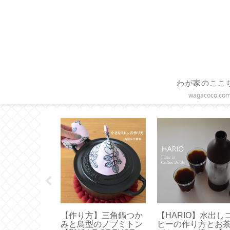
わが家のここ
wagacoco.co
】直線縫いだ
【作り方】枕カバーは
【 STARBUCKS 
 つっぱり棒に
直線縫いで簡単ハンド
マトラ マサ デパン 