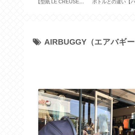
カーテン
メイド【 43cm×63cm
どれを選ぶ？【ス
ekko ハンドメ
ピローケース 】
バックス創業30周
AIRBUGGY（エアバギ