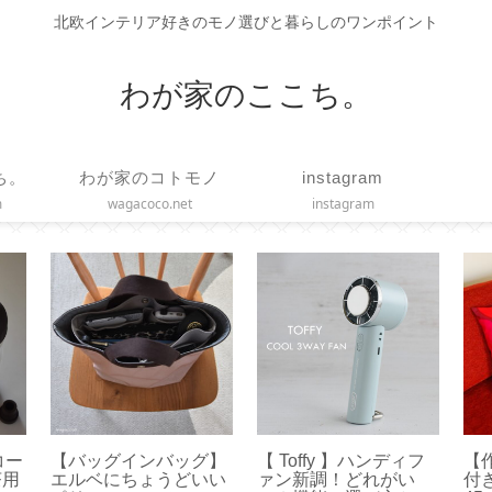
北欧インテリア好きのモノ選びと暮らしのワンポイント
わが家のここち。
ち。
わが家のコトモノ
instagram
m
wagacoco.net
instagram
】ス
【コーヒースケール】
【作り方】ヒダのある
【 
3種
タイムモアの便利機能
カーテンをハンドメイ
す