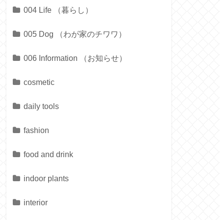
004 Life （暮らし）
005 Dog （わが家のチワワ）
006 Information （お知らせ）
cosmetic
daily tools
fashion
food and drink
indoor plants
interior