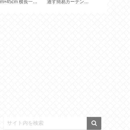
と水切りトレイのサ
利！帽子の汚れ防止テ
アイスコーヒ
ズ選びと収納【保存
ープ
ェオレ【アル
器】
ト製氷皿】