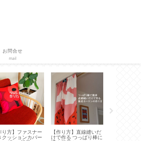
お問合せ
mail
VAKUEN 】使いや
【無印良品】取り外し
【 STARBU
いサイズはどれ？容
て洗えるテープが便
リコンアイス