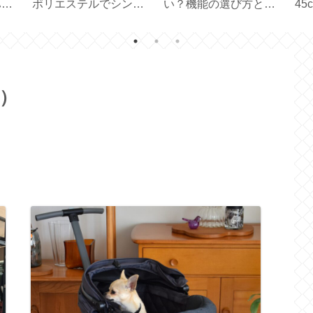
ター
と使い方【 Black
ド【カーテンレールに
器
年】
Mirror Basic＋ 】
吊るすドレープカーテ
イ
ンの採寸・サイズ】
容
ー）