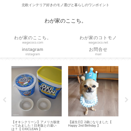
北欧インテリア好きのモノ選びと暮らしのワンポイント
わが家のここち。
わが家のここち。
わが家のコトモノ
wagacoco.com
wagacoco.net
instagram
お問合せ
instagram
mail
ア
【オキシクリーン】アメリカ版使
【誕生日】2歳になりました【
【 
ror
ってみました！日本版との違い
Happy 2nd Birthday 】
デパ
は？【 OXICLEAN 】
バッ