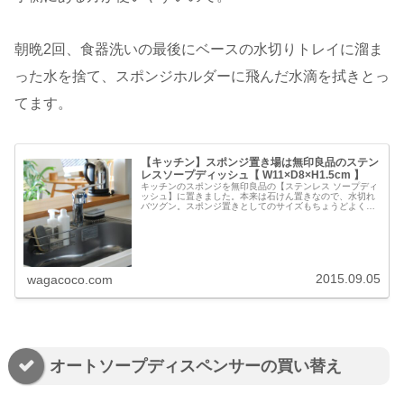
朝晩2回、食器洗いの最後にベースの水切りトレイに溜ま
った水を捨て、スポンジホルダーに飛んだ水滴を拭きとっ
てます。
【キッチン】スポンジ置き場は無印良品のステン
レスソープディッシュ【 W11×D8×H1.5cm 】
キッチンのスポンジを無印良品の【ステンレス ソープディ
ッシュ】に置きました。本来は石けん置きなので、水切れ
バツグン。スポンジ置きとしてのサイズもちょうどよく、
見た目もスッキリしていて使いやすい。ステンレスは清潔
感があって、水回りで使うのにち…
2015.09.05
wagacoco.com
オートソープディスペンサーの買い替え