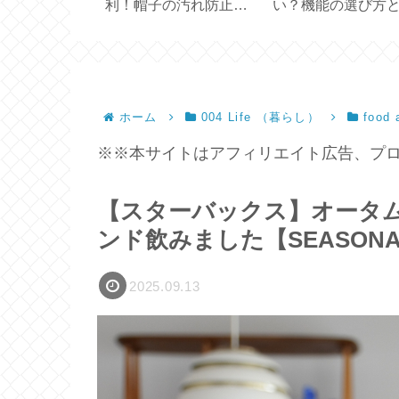
 Figuier
利！帽子の汚れ防止テ
い？機能の選び方
ープ
い方【ひんやり3Wa
ファン】
ホーム
004 Life （暮らし）
food 
※※本サイトはアフィリエイト広告、プロ
【スターバックス】オータ
ンド飲みました【SEASONAL
2025.09.13