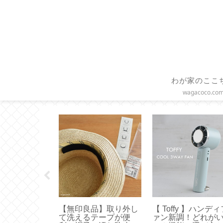
わが家のここ
wagacoco.co
yque 】お誕生
【無印良品】取り外し
【 Toffy 】ハンデ
典キャンドル
て洗えるテープが便
ァン新調！どれが