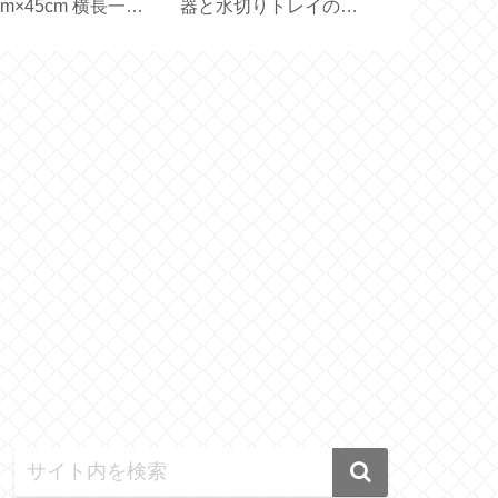
cm×45cm 横長一枚
器と水切りトレイのサ
ポリエステル
生地で作る【ハンド
イズ選びと収納【保存
ル軽量【707C
イド】
容器】
725GP】