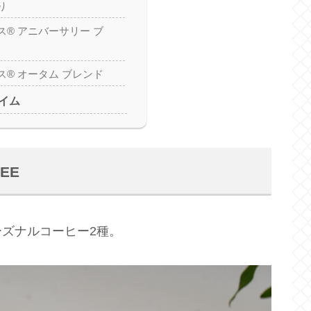
り
® アニバーサリー ブ
® オータム ブレンド
イム
FEE
ズナルコーヒー2種。