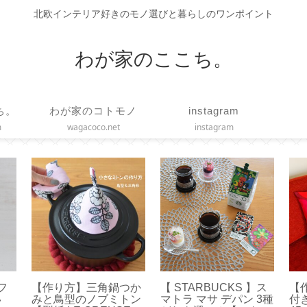
北欧インテリア好きのモノ選びと暮らしのワンポイント
わが家のここち。
ち。
わが家のコトモノ
instagram
m
wagacoco.net
instagram
ィフ
【作り方】三角鍋つか
【 STARBUCKS 】ス
【
い
みと鳥型のノブミトン
マトラ マサ デパン 3種
付