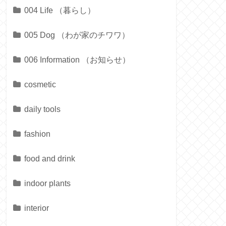
004 Life （暮らし）
005 Dog （わが家のチワワ）
006 Information （お知らせ）
cosmetic
daily tools
fashion
food and drink
indoor plants
interior