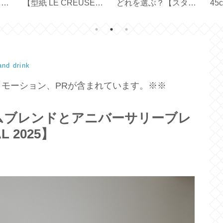
と使
【型紙 LE CREUSET
どれを選ぶ？【スター
45
y
／ STAUB ／ハンドメ
バックス創業30周年】
の
イド】
メ
and drink
モーション、PRが含まれています。※※
ムブレンドとアニバーサリーブレ
 2025】